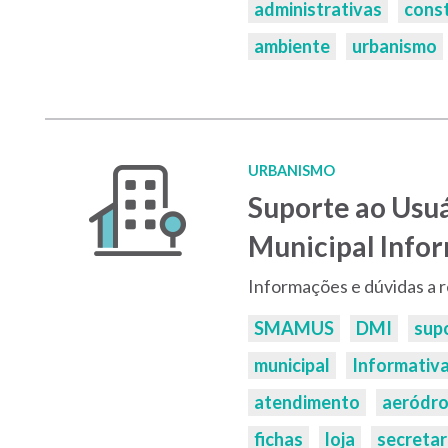
administrativas
const
ambiente
urbanismo
URBANISMO
Suporte ao Usu
Municipal Info
Informações e dúvidas a 
Palavras-
SMAMUS
DMI
sup
chaves:
municipal
Informativ
atendimento
aeródr
fichas
loja
secretar