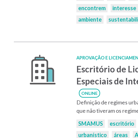
encontrem
interesse
ambiente
sustentabil
APROVAÇÃO E LICENCIAMEN
Escritório de L
Especiais de Inte
ONLINE
Definição de regimes urb
que não tiveram os regime
Palavras-
SMAMUS
escritório
chaves:
urbanístico
áreas
A