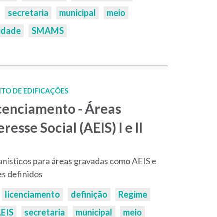
secretaria
municipal
meio
idade
SMAMS
TO DE EDIFICAÇÕES
icenciamento - Áreas
resse Social (AEIS) I e II
anísticos para áreas gravadas como AEIS e
s definidos
licenciamento
definição
Regime
EIS
secretaria
municipal
meio