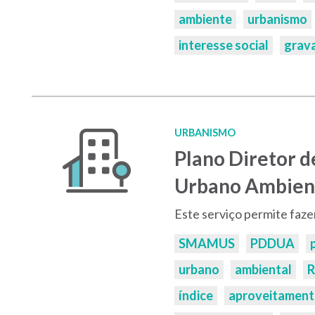
ambiente
urbanismo
interesse social
grav
URBANISMO
Plano Diretor 
Urbano Ambien
Este serviço permite faz
Palavras-
SMAMUS
PDDUA
chaves:
urbano
ambiental
R
índice
aproveitamen