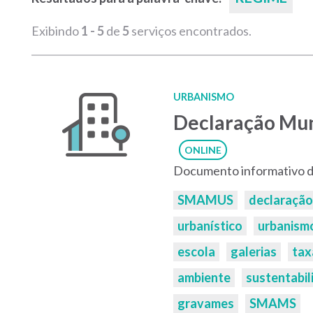
Exibindo
1 - 5
de
5
serviços encontrados.
URBANISMO
Declaração Mun
ONLINE
Documento informativo d
Palavras-
SMAMUS
declaração
chaves:
urbanístico
urbanism
escola
galerias
tax
ambiente
sustentabil
gravames
SMAMS