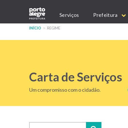
Pular
Main
para
Serviços
Prefeitura
o
navigation
conteúdo
INÍCIO
REGIME
principal
Carta de Serviços
Um compromisso com o cidadão.