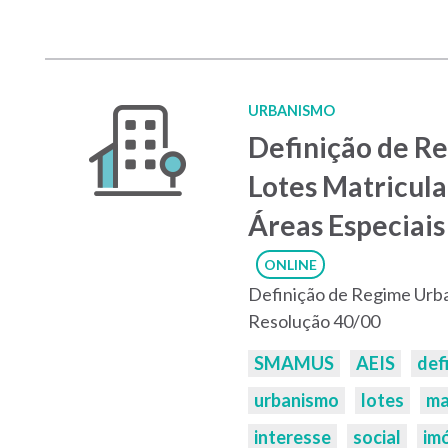
URBANISMO
Definição de Re
Lotes Matricul
Áreas Especiais 
ONLINE
Definição de Regime Urba
Resolução 40/00
Palavras-
SMAMUS
AEIS
def
chaves:
urbanismo
lotes
ma
interesse
social
im