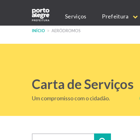
Pular
Main
para
Serviços
Prefeitura
o
navigation
conteúdo
INÍCIO
AERÓDROMOS
principal
Carta de Serviços
Um compromisso com o cidadão.