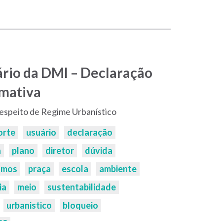
ário da DMI – Declaração
rmativa
respeito de Regime Urbanístico
orte
usuário
declaração
a
plano
diretor
dúvida
omos
praça
escola
ambiente
ia
meio
sustentabilidade
urbanistico
bloqueio