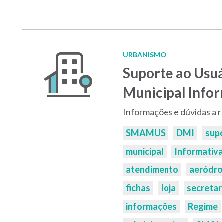
URBANISMO
Suporte ao Usu
Municipal Info
Informações e dúvidas a 
Palavras-
SMAMUS
DMI
sup
chaves:
municipal
Informativ
atendimento
aeródr
fichas
loja
secretar
informações
Regime