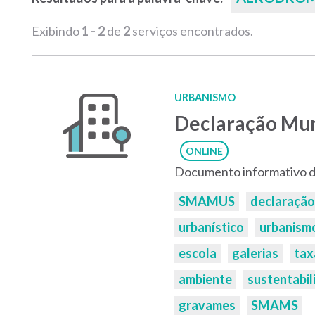
Exibindo
1 - 2
de
2
serviços encontrados.
URBANISMO
Declaração Mun
ONLINE
Documento informativo d
Palavras-
SMAMUS
declaração
chaves:
urbanístico
urbanism
escola
galerias
tax
ambiente
sustentabil
gravames
SMAMS