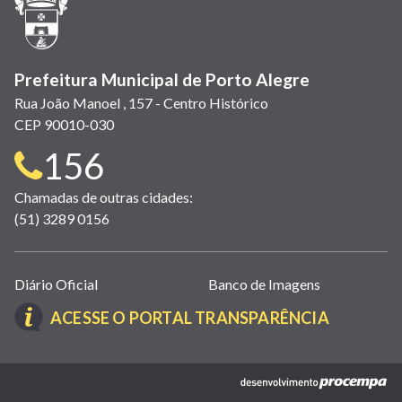
nova
janela)
Prefeitura Municipal de Porto Alegre
Rua João Manoel , 157 - Centro Histórico
CEP 90010-030
Telefone
156
para
Chamadas de outras cidades:
(51) 3289 0156
contato:
Links
Diário Oficial
Banco de Imagens
úteis
(LINK
ACESSE O PORTAL TRANSPARÊNCIA
(abrem
ABRE
em
EM
nova
(link
NOVA
janela)