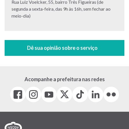
Endereço:
Rua Luiz Voelcker, 55, bairro Três Figueiras (de
segunda a sexta-feira, das 9h às 16h, sem fechar ao
meio-dia)
Acompanhe a prefeitura nas redes
Facebook
Instagram
Youtube
X
Tiktok
LinkedIn
Flickr
(link
(link
(link
(Antigo
(link
(link
(link
abre
abre
abre
Twitter)
abre
abre
abre
em
em
em
(link
em
em
em
nova
nova
nova
abre
nova
nova
nova
janela)
janela)
janela)
em
janela)
janela)
janela)