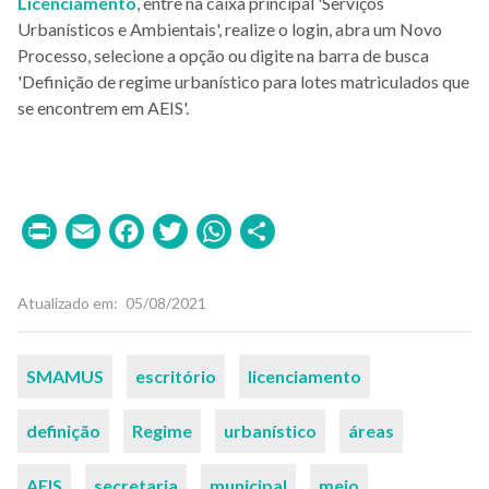
Licenciamento
, entre na caixa principal 'Serviços
Urbanísticos e Ambientais', realize o login, abra um Novo
Processo, selecione a opção ou digite na barra de busca
'Definição de regime urbanístico para lotes matriculados que
se encontrem em AEIS'.
Print
Email
Facebook
Twitter
WhatsApp
Share
Atualizado em
05/08/2021
Palavras-
SMAMUS
escritório
licenciamento
chaves
definição
Regime
urbanístico
áreas
AEIS
secretaria
municipal
meio