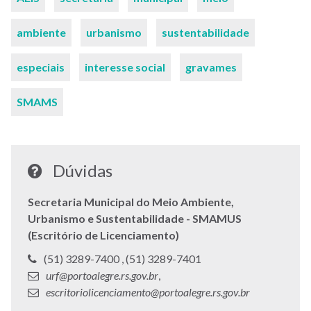
ambiente
urbanismo
sustentabilidade
especiais
interesse social
gravames
SMAMS
Dúvidas
Secretaria Municipal do Meio Ambiente,
Urbanismo e Sustentabilidade - SMAMUS
(Escritório de Licenciamento)
Telefone:
Telefone:
(51) 3289-7400 ,
(51) 3289-7401
E-
E-
urf@portoalegre.rs.gov.br
,
mail:
mail:
escritoriolicenciamento@portoalegre.rs.gov.br