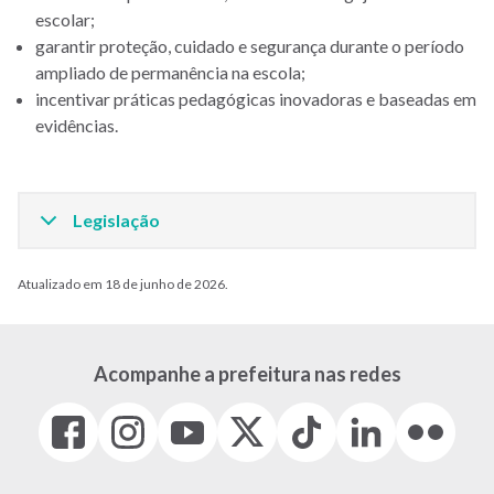
escolar;
garantir proteção, cuidado e segurança durante o período
ampliado de permanência na escola;
incentivar práticas pedagógicas inovadoras e baseadas em
evidências.
Legislação
Atualizado em 18 de junho de 2026.
Acompanhe a prefeitura nas redes
Facebook
Instagram
Youtube
X
Tiktok
LinkedIn
Flickr
(link
(link
(link
(Antigo
(link
(link
(link
abre
abre
abre
Twitter)
abre
abre
abre
em
em
em
(link
em
em
em