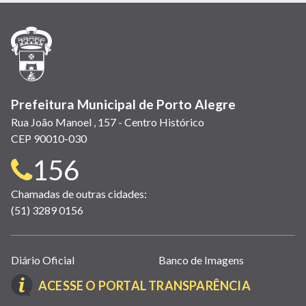
nova
nova
nova
abre
nova
nova
nova
janela)
janela)
janela)
em
janela)
janela)
janela)
nova
janela)
Prefeitura Municipal de Porto Alegre
Rua João Manoel , 157 - Centro Histórico
CEP 90010-030
Telefone
156
para
Chamadas de outras cidades:
(51) 3289 0156
contato:
Links
Diário Oficial
Banco de Imagens
úteis
(LINK
ACESSE O PORTAL TRANSPARÊNCIA
(abrem
ABRE