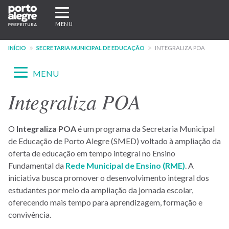
Pular
Expandir/recolher
para
navegação
MENU
o
conteúdo
INÍCIO
SECRETARIA MUNICIPAL DE EDUCAÇÃO
INTEGRALIZA POA
principal
Expandir/recolher
MENU
navegação
Integraliza POA
Menu
-
O
Integraliza POA
é um programa da Secretaria Municipal
site
de Educação de Porto Alegre (SMED) voltado à ampliação da
SMED
oferta de educação em tempo integral no Ensino
Fundamental da
Rede Municipal de Ensino (RME)
. A
iniciativa busca promover o desenvolvimento integral dos
estudantes por meio da ampliação da jornada escolar,
oferecendo mais tempo para aprendizagem, formação e
convivência.