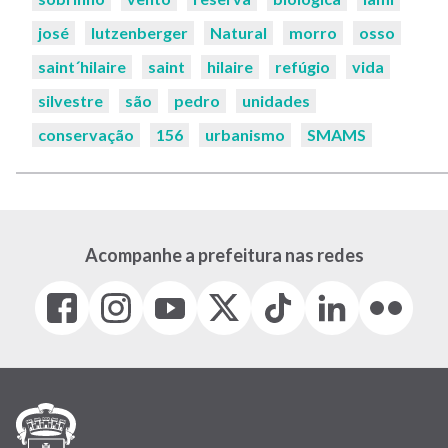
josé
lutzenberger
Natural
morro
osso
saint´hilaire
saint
hilaire
refúgio
vida
silvestre
são
pedro
unidades
conservação
156
urbanismo
SMAMS
Acompanhe a prefeitura nas redes
Facebook
Instagram
Youtube
X
Tiktok
LinkedIn
Flickr
(link
(link
(link
(Antigo
(link
(link
(link
abre
abre
abre
Twitter)
abre
abre
abre
em
em
em
(link
em
em
em
nova
nova
nova
abre
nova
nova
nova
janela)
janela)
janela)
em
janela)
janela)
janela)
nova