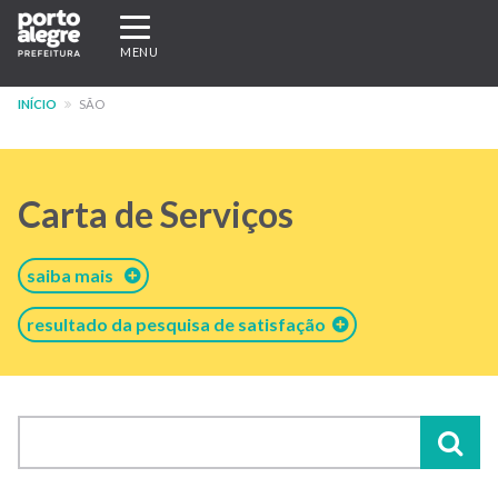
Pular
Expandir/recolher
para
navegação
MENU
o
conteúdo
INÍCIO
SÃO
principal
Carta de Serviços
saiba mais
resultado da pesquisa de satisfação