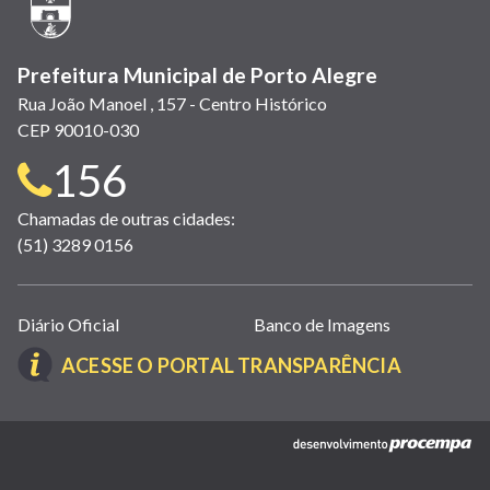
janela)
Prefeitura Municipal de Porto Alegre
Rua João Manoel , 157 - Centro Histórico
CEP 90010-030
Telefone
156
para
Chamadas de outras cidades:
(51) 3289 0156
contato:
Links
Diário Oficial
Banco de Imagens
úteis
(LINK
ACESSE O PORTAL TRANSPARÊNCIA
(abrem
ABRE
em
EM
nova
(link
NOVA
janela)
abre
JANELA)