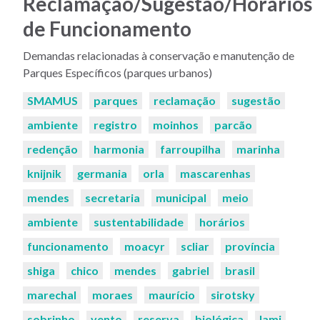
Reclamação/Sugestão/Horários
de Funcionamento
Demandas relacionadas à conservação e manutenção de
Parques Específicos (parques urbanos)
Palavras-
SMAMUS
parques
reclamação
sugestão
chaves:
ambiente
registro
moinhos
parcão
redenção
harmonia
farroupilha
marinha
knijnik
germania
orla
mascarenhas
mendes
secretaria
municipal
meio
ambiente
sustentabilidade
horários
funcionamento
moacyr
scliar
província
shiga
chico
mendes
gabriel
brasil
marechal
moraes
maurício
sirotsky
sobrinho
vento
reserva
biológica
lami