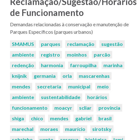
Reclamação/Sugestão/Horários
de Funcionamento
Demandas relacionadas à conservação e manutenção de
Parques Específicos (parques urbanos)
Palavras-
SMAMUS
parques
reclamação
sugestão
chaves:
ambiente
registro
moinhos
parcão
redenção
harmonia
farroupilha
marinha
knijnik
germania
orla
mascarenhas
mendes
secretaria
municipal
meio
ambiente
sustentabilidade
horários
funcionamento
moacyr
scliar
província
shiga
chico
mendes
gabriel
brasil
marechal
moraes
maurício
sirotsky
sobrinho
vento
reserva
biológica
lami