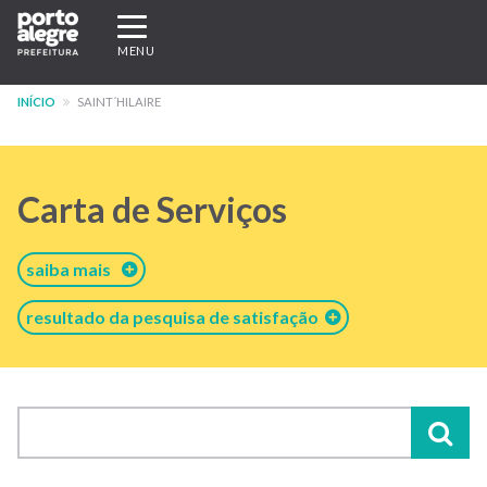
Pular
Expandir/recolher
para
navegação
MENU
o
conteúdo
INÍCIO
SAINT´HILAIRE
principal
Carta de Serviços
saiba mais
resultado da pesquisa de satisfação