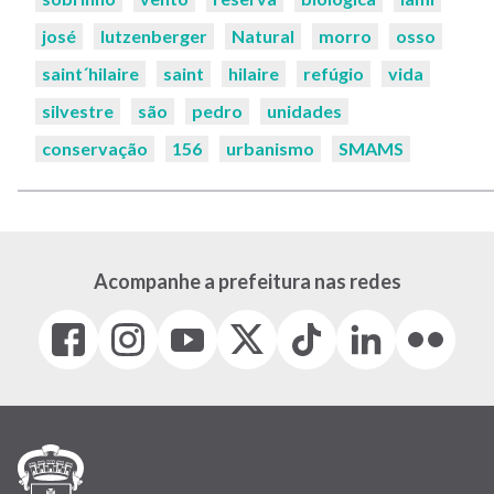
josé
lutzenberger
Natural
morro
osso
saint´hilaire
saint
hilaire
refúgio
vida
silvestre
são
pedro
unidades
conservação
156
urbanismo
SMAMS
Acompanhe a prefeitura nas redes
Facebook
Instagram
Youtube
X
Tiktok
LinkedIn
Flickr
(link
(link
(link
(Antigo
(link
(link
(link
abre
abre
abre
Twitter)
abre
abre
abre
em
em
em
(link
em
em
em
nova
nova
nova
abre
nova
nova
nova
janela)
janela)
janela)
em
janela)
janela)
janela)
nova