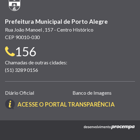
janela)
Prefeitura Municipal de Porto Alegre
Rua João Manoel , 157 - Centro Histórico
CEP 90010-030
Telefone
156
para
Chamadas de outras cidades:
(51) 3289 0156
contato:
Links
Diário Oficial
Banco de Imagens
úteis
(LINK
ACESSE O PORTAL TRANSPARÊNCIA
(abrem
ABRE
em
EM
nova
(link
NOVA
janela)
abre
JANELA)