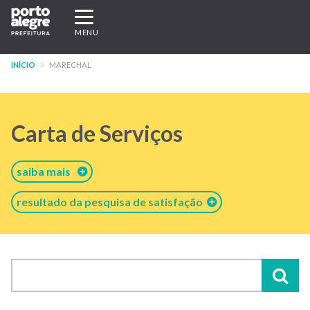
Pular
Expandir/recolher
para
navegação
MENU
o
conteúdo
INÍCIO
MARECHAL
principal
Carta de Serviços
saiba mais
resultado da pesquisa de satisfação