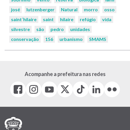
josé
lutzenberger
Natural
morro
osso
saint´hilaire
saint
hilaire
refúgio
vida
silvestre
são
pedro
unidades
conservação
156
urbanismo
SMAMS
Acompanhe a prefeitura nas redes
Facebook
Instagram
Youtube
X
Tiktok
LinkedIn
Flickr
(link
(link
(link
(Antigo
(link
(link
(link
abre
abre
abre
Twitter)
abre
abre
abre
em
em
em
(link
em
em
em
nova
nova
nova
abre
nova
nova
nova
janela)
janela)
janela)
em
janela)
janela)
janela)
nova