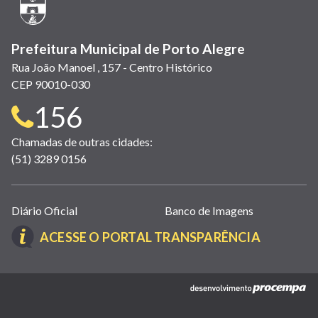
janela)
Prefeitura Municipal de Porto Alegre
Rua João Manoel , 157 - Centro Histórico
CEP 90010-030
Telefone
156
para
Chamadas de outras cidades:
(51) 3289 0156
contato:
Links
Diário Oficial
Banco de Imagens
úteis
(LINK
ACESSE O PORTAL TRANSPARÊNCIA
(abrem
ABRE
em
EM
nova
(link
NOVA
janela)
abre
JANELA)