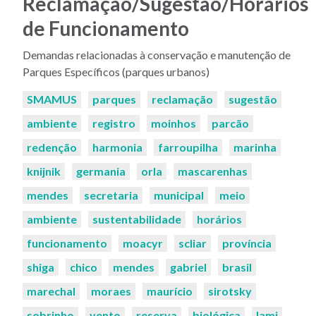
Reclamação/Sugestão/Horários
de Funcionamento
Demandas relacionadas à conservação e manutenção de
Parques Específicos (parques urbanos)
Palavras-
SMAMUS
parques
reclamação
sugestão
chaves:
ambiente
registro
moinhos
parcão
redenção
harmonia
farroupilha
marinha
knijnik
germania
orla
mascarenhas
mendes
secretaria
municipal
meio
ambiente
sustentabilidade
horários
funcionamento
moacyr
scliar
província
shiga
chico
mendes
gabriel
brasil
marechal
moraes
maurício
sirotsky
sobrinho
vento
reserva
biológica
lami