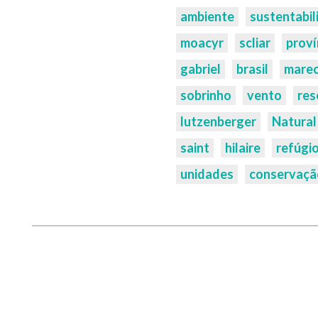
ambiente
sustentabil
moacyr
scliar
proví
gabriel
brasil
marec
sobrinho
vento
res
lutzenberger
Natural
saint
hilaire
refúgi
unidades
conservaçã