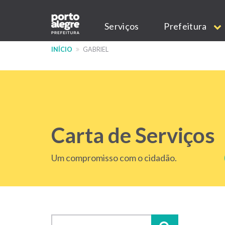
Pular
Main
para
Serviços
Prefeitura
o
navigation
conteúdo
INÍCIO
GABRIEL
principal
Carta de Serviços
Um compromisso com o cidadão.