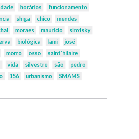
idade
horários
funcionamento
ncia
shiga
chico
mendes
hal
moraes
maurício
sirotsky
erva
biológica
lami
josé
morro
osso
saint´hilaire
o
vida
silvestre
são
pedro
o
156
urbanismo
SMAMS