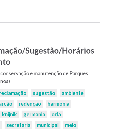
amação/Sugestão/Horários
nto
 conservação e manutenção de Parques
anos)
reclamação
sugestão
ambiente
arcão
redenção
harmonia
knijnik
germania
orla
secretaria
municipal
meio