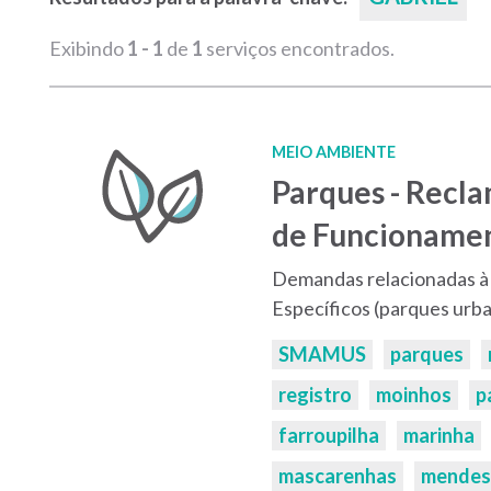
Exibindo
1 - 1
de
1
serviços encontrados.
MEIO AMBIENTE
Parques - Recl
de Funcioname
Demandas relacionadas à
Específicos (parques urb
Palavras-
SMAMUS
parques
chaves:
registro
moinhos
p
farroupilha
marinha
mascarenhas
mendes