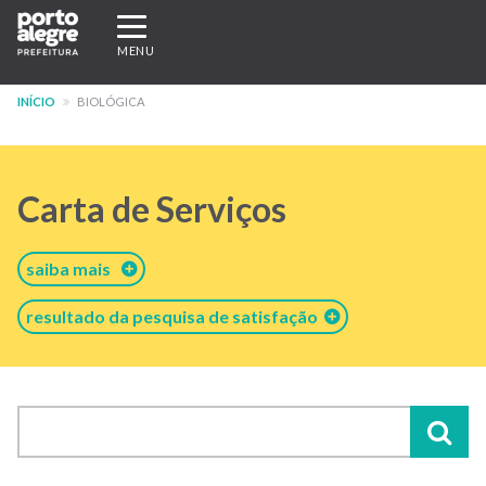
Pular
Expandir/recolher
para
navegação
MENU
o
conteúdo
INÍCIO
BIOLÓGICA
principal
Carta de Serviços
saiba mais
resultado da pesquisa de satisfação