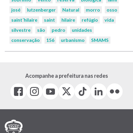
josé
lutzenberger
Natural
morro
osso
saint´hilaire
saint
hilaire
refúgio
vida
silvestre
são
pedro
unidades
conservação
156
urbanismo
SMAMS
Acompanhe a prefeitura nas redes
Facebook
Instagram
Youtube
X
Tiktok
LinkedIn
Flickr
(link
(link
(link
(Antigo
(link
(link
(link
abre
abre
abre
Twitter)
abre
abre
abre
em
em
em
(link
em
em
em
nova
nova
nova
abre
nova
nova
nova
janela)
janela)
janela)
em
janela)
janela)
janela)
nova