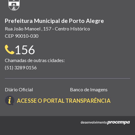
janela)
Prefeitura Municipal de Porto Alegre
Rua João Manoel , 157 - Centro Histórico
CEP 90010-030
Telefone
156
para
Chamadas de outras cidades:
(51) 3289 0156
contato:
Links
Diário Oficial
Banco de Imagens
úteis
(LINK
ACESSE O PORTAL TRANSPARÊNCIA
(abrem
ABRE
em
EM
nova
(link
NOVA
janela)
abre
JANELA)