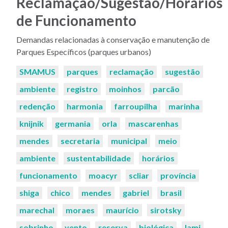
Reclamação/Sugestão/Horários
de Funcionamento
Demandas relacionadas à conservação e manutenção de
Parques Específicos (parques urbanos)
Palavras-
SMAMUS
parques
reclamação
sugestão
chaves:
ambiente
registro
moinhos
parcão
redenção
harmonia
farroupilha
marinha
knijnik
germania
orla
mascarenhas
mendes
secretaria
municipal
meio
ambiente
sustentabilidade
horários
funcionamento
moacyr
scliar
província
shiga
chico
mendes
gabriel
brasil
marechal
moraes
maurício
sirotsky
sobrinho
vento
reserva
biológica
lami