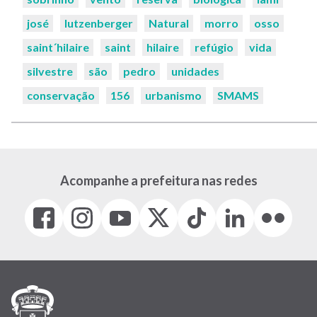
josé
lutzenberger
Natural
morro
osso
saint´hilaire
saint
hilaire
refúgio
vida
silvestre
são
pedro
unidades
conservação
156
urbanismo
SMAMS
Acompanhe a prefeitura nas redes
Facebook
Instagram
Youtube
X
Tiktok
LinkedIn
Flickr
(link
(link
(link
(Antigo
(link
(link
(link
abre
abre
abre
Twitter)
abre
abre
abre
em
em
em
(link
em
em
em
nova
nova
nova
abre
nova
nova
nova
janela)
janela)
janela)
em
janela)
janela)
janela)
nova