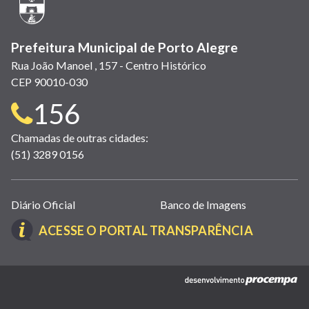
janela)
Prefeitura Municipal de Porto Alegre
Rua João Manoel , 157 - Centro Histórico
CEP 90010-030
Telefone
156
para
Chamadas de outras cidades:
(51) 3289 0156
contato:
Links
Diário Oficial
Banco de Imagens
úteis
(LINK
ACESSE O PORTAL TRANSPARÊNCIA
(abrem
ABRE
em
EM
nova
(link
NOVA
janela)
abre
JANELA)