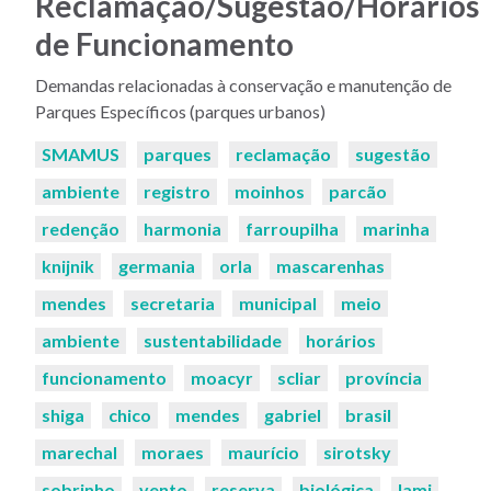
Reclamação/Sugestão/Horários
de Funcionamento
Demandas relacionadas à conservação e manutenção de
Parques Específicos (parques urbanos)
Palavras-
SMAMUS
parques
reclamação
sugestão
chaves:
ambiente
registro
moinhos
parcão
redenção
harmonia
farroupilha
marinha
knijnik
germania
orla
mascarenhas
mendes
secretaria
municipal
meio
ambiente
sustentabilidade
horários
funcionamento
moacyr
scliar
província
shiga
chico
mendes
gabriel
brasil
marechal
moraes
maurício
sirotsky
sobrinho
vento
reserva
biológica
lami