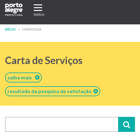
Pular
Expandir/recolher
para
navegação
MENU
o
conteúdo
INÍCIO
HARMONIA
principal
Carta de Serviços
saiba mais
resultado da pesquisa de satisfação