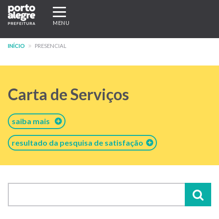
Pular
Expandir/recolher
para
navegação
MENU
o
conteúdo
INÍCIO
PRESENCIAL
principal
Carta de Serviços
saiba mais
resultado da pesquisa de satisfação