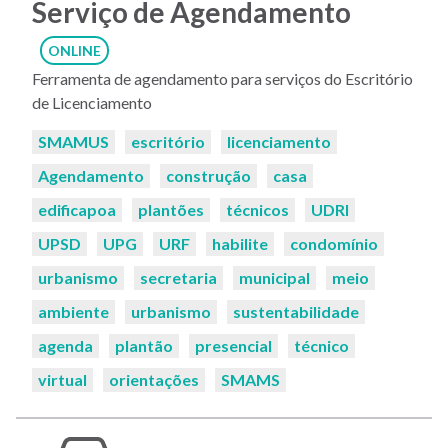
Serviço de Agendamento
ONLINE
Ferramenta de agendamento para serviços do Escritório
de Licenciamento
Palavras-
SMAMUS
escritório
licenciamento
chaves:
Agendamento
construção
casa
edificapoa
plantões
técnicos
UDRI
UPSD
UPG
URF
habilite
condomínio
urbanismo
secretaria
municipal
meio
ambiente
urbanismo
sustentabilidade
agenda
plantão
presencial
técnico
virtual
orientações
SMAMS