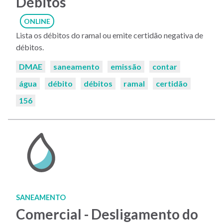
Débitos
ONLINE
Lista os débitos do ramal ou emite certidão negativa de
débitos.
Palavras-
DMAE
saneamento
emissão
contar
chaves:
água
débito
débitos
ramal
certidão
156
SANEAMENTO
Comercial - Desligamento do