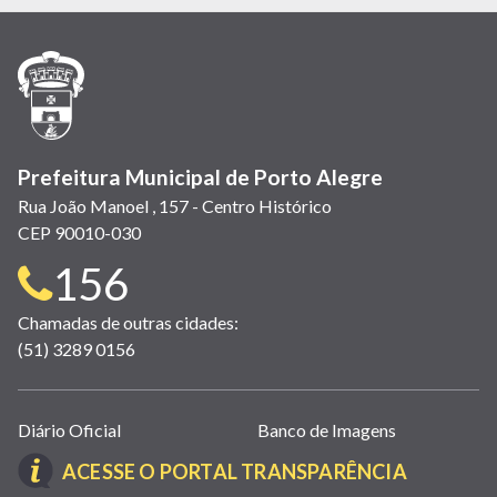
em
em
em
(link
em
em
em
nova
nova
nova
abre
nova
nova
nova
janela)
janela)
janela)
em
janela)
janela)
janela)
nova
janela)
Prefeitura Municipal de Porto Alegre
Rua João Manoel , 157 - Centro Histórico
CEP 90010-030
Telefone
156
para
Chamadas de outras cidades:
(51) 3289 0156
contato:
Links
Diário Oficial
Banco de Imagens
úteis
(LINK
ACESSE O PORTAL TRANSPARÊNCIA
(abrem