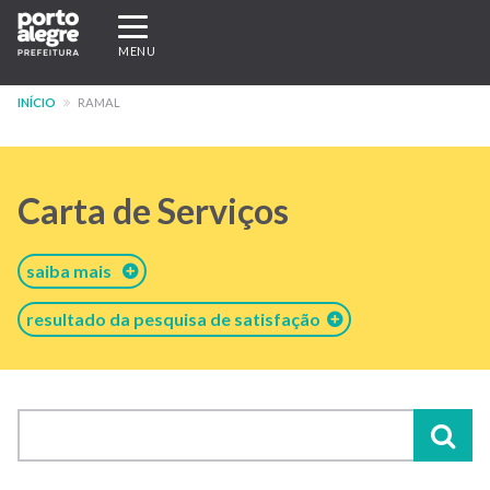
Pular
Expandir/recolher
para
navegação
MENU
o
conteúdo
INÍCIO
RAMAL
principal
Carta de Serviços
saiba mais
resultado da pesquisa de satisfação