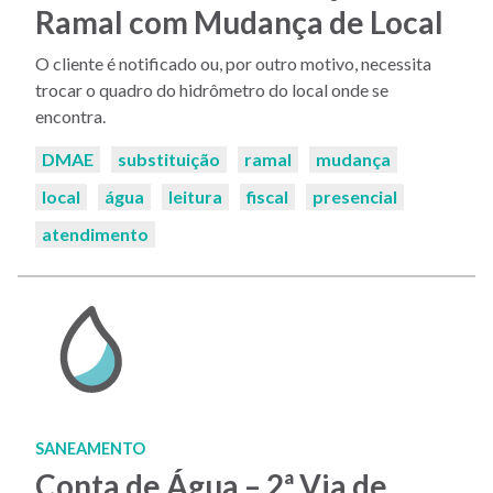
Ramal com Mudança de Local
O cliente é notificado ou, por outro motivo, necessita
trocar o quadro do hidrômetro do local onde se
encontra.
Palavras-
DMAE
substituição
ramal
mudança
chaves:
local
água
leitura
fiscal
presencial
atendimento
SANEAMENTO
Conta de Água – 2ª Via de