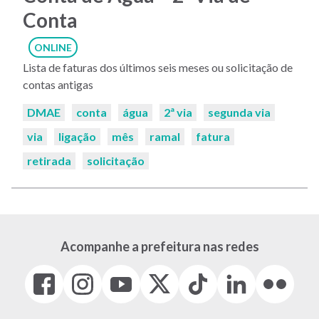
Conta
ONLINE
Lista de faturas dos últimos seis meses ou solicitação de
contas antigas
Palavras-
DMAE
conta
água
2ª via
segunda via
chaves:
via
ligação
mês
ramal
fatura
retirada
solicitação
Acompanhe a prefeitura nas redes
Facebook
Instagram
Youtube
X
Tiktok
LinkedIn
Flickr
(link
(link
(link
(Antigo
(link
(link
(link
abre
abre
abre
Twitter)
abre
abre
abre