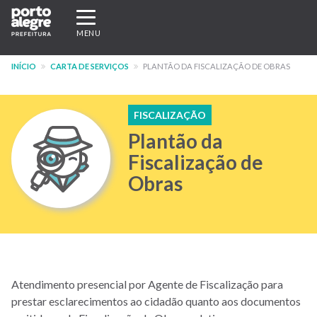
Pular
Expandir/recolher
para
navegação
MENU
o
conteúdo
INÍCIO
CARTA DE SERVIÇOS
PLANTÃO DA FISCALIZAÇÃO DE OBRAS
principal
FISCALIZAÇÃO
Plantão da
Fiscalização de
Obras
Atendimento presencial por Agente de Fiscalização para
prestar esclarecimentos ao cidadão quanto aos documentos