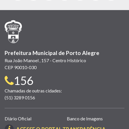
abre
abre
abre
Twitter)
abre
abre
abre
em
em
em
(link
em
em
em
nova
nova
nova
abre
nova
nova
nova
janela)
janela)
janela)
em
janela)
janela)
janela)
nova
janela)
Prefeitura Municipal de Porto Alegre
Rua João Manoel , 157 - Centro Histórico
CEP 90010-030
Telefone
156
para
Chamadas de outras cidades:
(51) 3289 0156
contato:
Links
Diário Oficial
Banco de Imagens
úteis