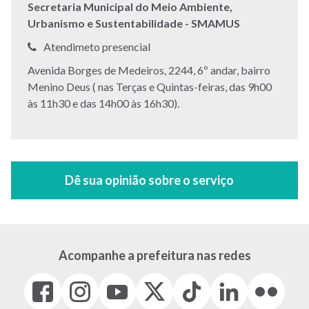
Secretaria Municipal do Meio Ambiente,
Urbanismo e Sustentabilidade - SMAMUS
Telefone:
Atendimeto presencial
Endereço:
Avenida Borges de Medeiros, 2244, 6º andar, bairro
Menino Deus ( nas Terças e Quintas-feiras, das 9h00
às 11h30 e das 14h00 às 16h30).
Acompanhe a prefeitura nas redes
Facebook
Instagram
Youtube
X
Tiktok
LinkedIn
Flickr
(link
(link
(link
(Antigo
(link
(link
(link