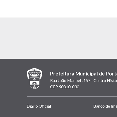
Prefeitura Municipal de Port
Rua João Manoel , 157 - Centro Histó
CEP 90010-030
Links
Diário Oficial
Banco de Im
úteis