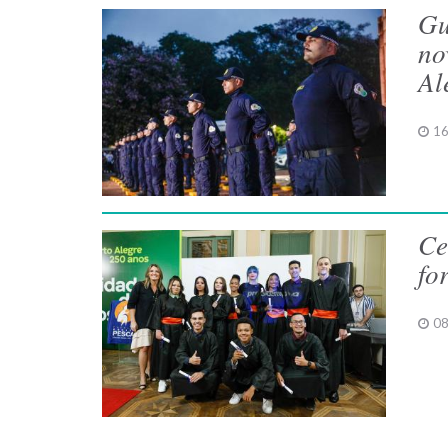
Gu
no
Al
16
Ce
fo
08