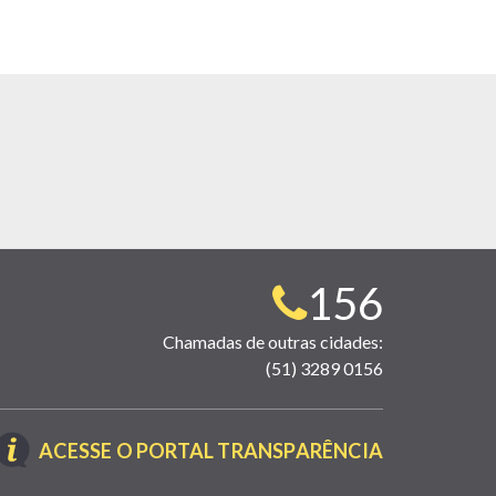
Telefone
156
para
Chamadas de outras cidades:
(51) 3289 0156
contato:
(LINK
ACESSE O PORTAL TRANSPARÊNCIA
ABRE