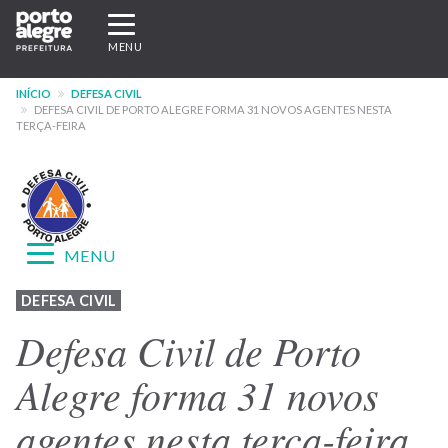
Pular
Expandir/recolher
para
navegação
MENU
o
conteúdo
INÍCIO
DEFESA CIVIL
principal
DEFESA CIVIL DE PORTO ALEGRE FORMA 31 NOVOS AGENTES NESTA
TERÇA-FEIRA
Expandir/recolher
MENU
navegação
Menu
DEFESA CIVIL
-
Defesa Civil de Porto
site
Alegre forma 31 novos
Defesa
agentes nesta terça-feira
Civil