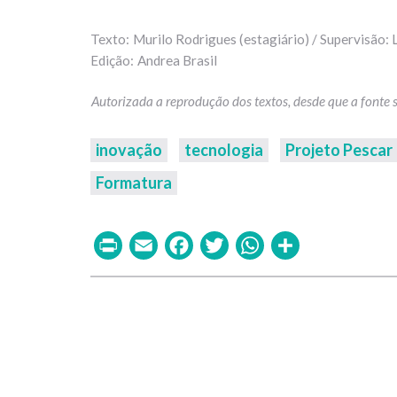
Murilo Rodrigues (estagiário) / Supervisão: 
Andrea Brasil
inovação
tecnologia
Projeto Pescar
Formatura
Print
Email
Facebook
Twitter
WhatsAp
Share