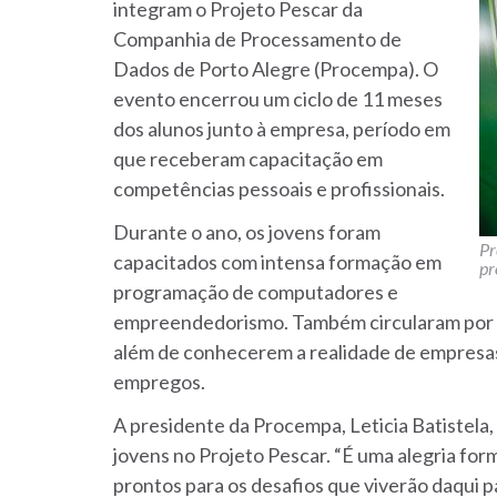
integram o Projeto Pescar da
Companhia de Processamento de
Dados de Porto Alegre (Procempa). O
evento encerrou um ciclo de 11 meses
dos alunos junto à empresa, período em
que receberam capacitação em
competências pessoais e profissionais.
Durante o ano, os jovens foram
Pr
capacitados com intensa formação em
pr
programação de computadores e
empreendedorismo. Também circularam por d
além de conhecerem a realidade de empresas 
empregos.
A presidente da Procempa, Leticia Batistela
jovens no Projeto Pescar. “É uma alegria fo
prontos para os desafios que viverão daqui pa