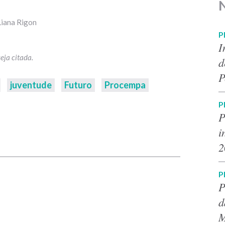
Liana Rigon
P
I
d
P
juventude
Futuro
Procempa
P
P
i
p
2
P
P
d
M