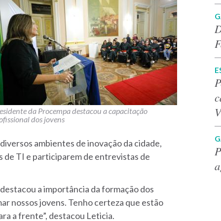
G
D
F
E
P
c
V
esidente da Procempa destacou a capacitação
ofissional dos jovens
G
iversos ambientes de inovação da cidade,
P
de TI e participarem de entrevistas de
a
, destacou a importância da formação dos
rmar nossos jovens. Tenho certeza que estão
ra a frente”, destacou Leticia.