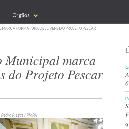
Órgãos
L MARCA FORMATURA DE JOVENS DO PROJETO PESCAR
Ú
o Municipal marca
G
s do Projeto Pescar
A
6
I
S
F
Pedro Piegas / PMPA
q