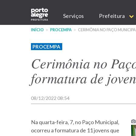
Pular
Main
para
Serviços
Prefeitura
o
navigation
conteúdo
INÍCIO
PROCEMPA
CERIMÔNIA NO PAÇO MUNICIPA
principal
PROCEMPA
Cerimônia no Paç
formatura de joven
08/12/2022 08:54
Na quarta-feira, 7, no Paço Municipal,
ocorreu a formatura de 11 jovens que