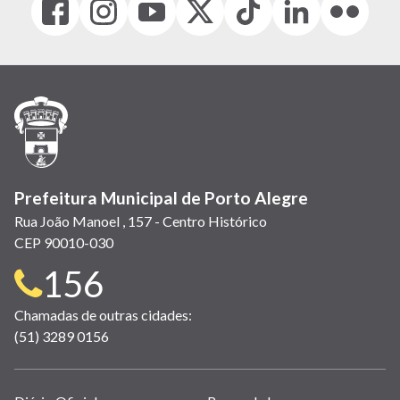
(link
(link
(link
(Antigo
(link
(link
(link
abre
abre
abre
Twitter)
abre
abre
abre
em
em
em
(link
em
em
em
nova
nova
nova
abre
nova
nova
nova
janela)
janela)
janela)
em
janela)
janela)
janela)
nova
janela)
Prefeitura Municipal de Porto Alegre
Rua João Manoel , 157 - Centro Histórico
CEP 90010-030
Telefone
156
para
Chamadas de outras cidades:
(51) 3289 0156
contato: