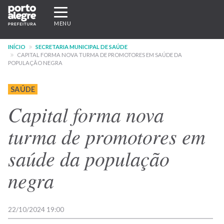
Pular
Expandir/recolher
para
navegação
MENU
o
conteúdo
INÍCIO
SECRETARIA MUNICIPAL DE SAÚDE
principal
CAPITAL FORMA NOVA TURMA DE PROMOTORES EM SAÚDE DA
POPULAÇÃO NEGRA
SAÚDE
Capital forma nova
turma de promotores em
saúde da população
negra
22/10/2024 19:00