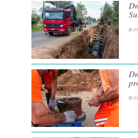
Dm
Su
20
Dm
pr
31