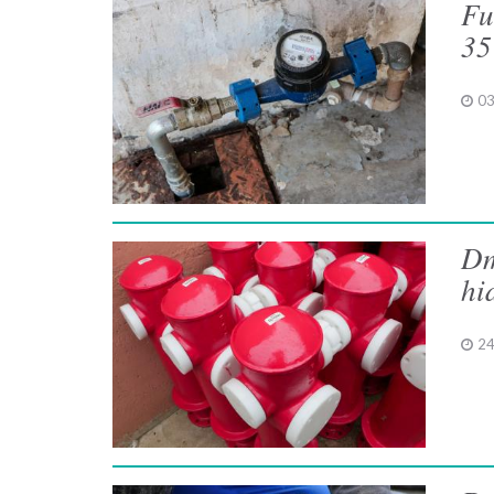
Fu
35
03
Dm
hi
24