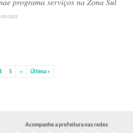
ae programa serviços na Zona Sul
/07/2023
na
Página
4
Página
5
Próxima
››
Última
Última »
página
página
Acompanhe a prefeitura nas redes