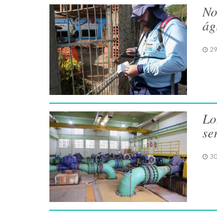
No
ág
29
Lo
se
30