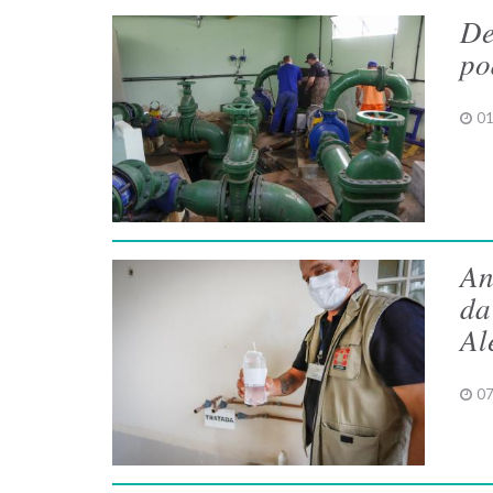
De
po
01
An
da
Al
07