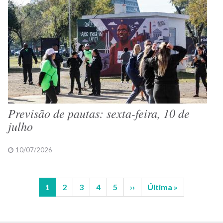
Previsão de pautas: sexta-feira, 10 de
julho
10/07/2026
Página
1
Página
2
Página
3
Página
4
Página
5
Próxima
››
Última
Última »
Paginação
atual
página
página