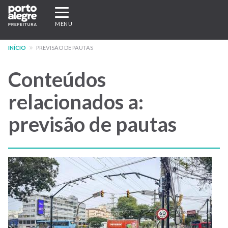
Pular
Expandir/recolher
para
navegação
MENU
o
conteúdo
INÍCIO
PREVISÃO DE PAUTAS
principal
Conteúdos
relacionados a:
previsão de pautas