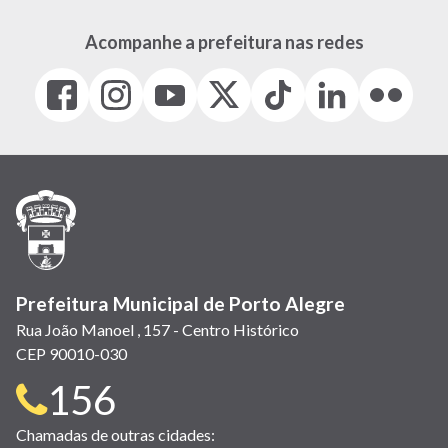
Acompanhe a prefeitura nas redes
Facebook
Instagram
Youtube
X
Tiktok
LinkedIn
Flickr
(link
(link
(link
(Antigo
(link
(link
(link
abre
abre
abre
Twitter)
abre
abre
abre
em
em
em
(link
em
em
em
nova
nova
nova
abre
nova
nova
nova
janela)
janela)
janela)
em
janela)
janela)
janela)
nova
janela)
Prefeitura Municipal de Porto Alegre
Rua João Manoel , 157 - Centro Histórico
CEP 90010-030
Telefone
156
para
Chamadas de outras cidades: