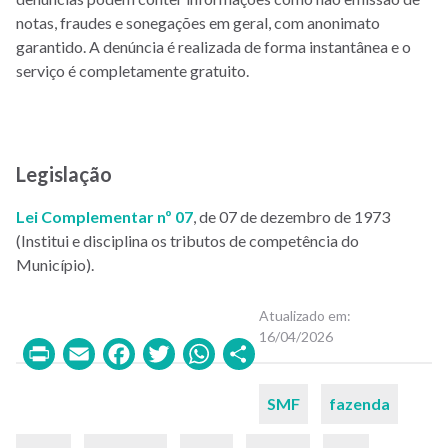
notas, fraudes e sonegações em geral, com anonimato
garantido. A denúncia é realizada de forma instantânea e o
serviço é completamente gratuito.
Legislação
Lei Complementar nº 07
, de 07 de dezembro de 1973
(Institui e disciplina os tributos de competência do
Município).
Atualizado em
16/04/2026
Print
Email
Facebook
Twitter
WhatsApp
Share
Palavras-
SMF
fazenda
chaves