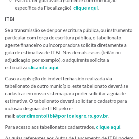
Para obter guia avulsa (somente com orientação
específica da Fiscalização),
clique aqui
.
ITBI
Se a transmissão se der por escritura pública, ou instrumento
particular com força de escritura pública, o tabelionato,
agente financeiro ou incorporadora solicita diretamente a
guia de estimativa de ITBI. Nos demais casos (leilão ou
adjudicação, por exemplo), o adquirente solicita a
estimativa
clicando aqui
.
Caso a aquisição do imóvel tenha sido realizada via
tabelionato de outro município, este tabelionato deverá se
cadastrar em nosso sistema para poder solicitar a guia de
estimativa. O tabelionato deverá solicitar o cadastro para
inclusão de guias de ITBI pelo e-
mail:
atendimentoitbi@portoalegre.rs.gov.br
.
Para acesso aos tabelionatos cadastrados,
clique aqui
.
As guias referentes aos Autos de Lançamento de ITBI podem