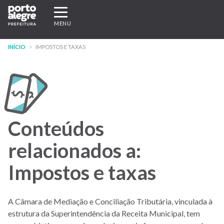
Pular
Expandir/recolher
para
navegação
MENU
o
conteúdo
INÍCIO
IMPOSTOS E TAXAS
principal
Conteúdos
relacionados a:
Impostos e taxas
A Câmara de Mediação e Conciliação Tributária, vinculada à
estrutura da Superintendência da Receita Municipal, tem