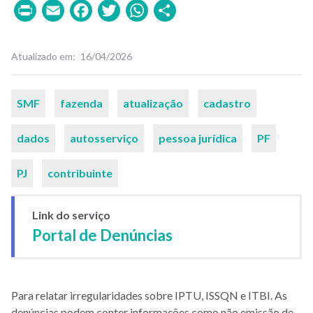
Print
Email
Facebook
Twitter
WhatsApp
Share
Atualizado em
16/04/2026
Palavras-
SMF
fazenda
atualização
cadastro
chaves
dados
autosserviço
pessoa jurídica
PF
PJ
contribuinte
Link do serviço
Portal de Denúncias
Para relatar irregularidades sobre IPTU, ISSQN e ITBI. As
denúncias podem conter informações como não emissão de