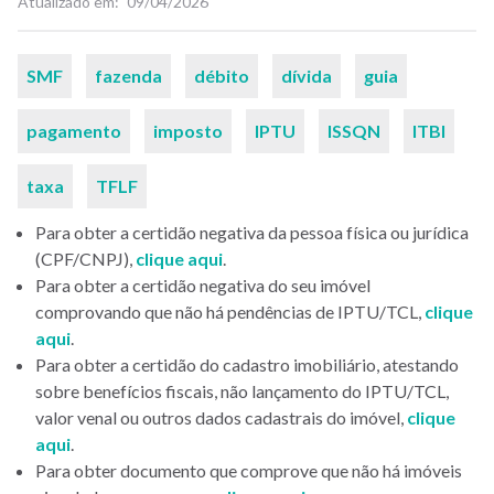
Atualizado em
09/04/2026
Palavras-
SMF
fazenda
débito
dívida
guia
chaves
pagamento
imposto
IPTU
ISSQN
ITBI
taxa
TFLF
Para obter a certidão negativa da pessoa física ou jurídica
(CPF/CNPJ),
clique aqui
.
Para obter a certidão negativa do seu imóvel
comprovando que não há pendências de IPTU/TCL,
clique
aqui
.
Para obter a certidão do cadastro imobiliário, atestando
sobre benefícios fiscais, não lançamento do IPTU/TCL,
valor venal ou outros dados cadastrais do imóvel,
clique
aqui
.
Para obter documento que comprove que não há imóveis