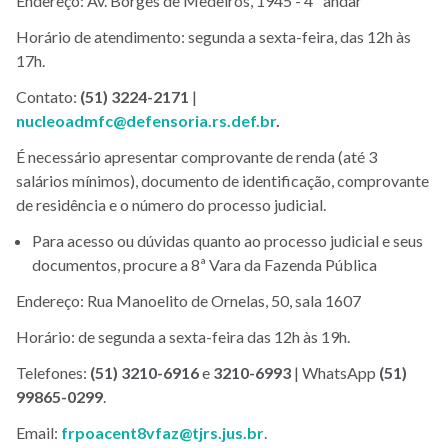
Endereço: Av. Borges de Medeiros, 1945 - 4º andar
Horário de atendimento: segunda a sexta-feira, das 12h às
17h.
Contato:
(51) 3224-2171
|
nucleoadmfc@defensoria.rs.def.br
.
É necessário apresentar comprovante de renda (até 3
salários mínimos), documento de identificação, comprovante
de residência e o número do processo judicial.
Para acesso ou dúvidas quanto ao processo judicial e seus
documentos, procure a 8ª Vara da Fazenda Pública
Endereço: Rua Manoelito de Ornelas, 50, sala
1607
Horário: de segunda a sexta-feira das 12h às 19h.
Telefones:
(51) 3210-6916
e
3210-6993
| WhatsApp
(51)
99865-0299
.
Email:
frpoacent8vfaz@tjrs.jus.br
.