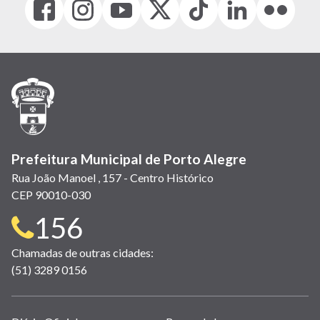
(link
(link
(link
(Antigo
(link
(link
(link
abre
abre
abre
Twitter)
abre
abre
abre
em
em
em
(link
em
em
em
nova
nova
nova
abre
nova
nova
nova
janela)
janela)
janela)
em
janela)
janela)
janela)
nova
janela)
Prefeitura Municipal de Porto Alegre
Rua João Manoel , 157 - Centro Histórico
CEP 90010-030
Telefone
156
para
Chamadas de outras cidades:
(51) 3289 0156
contato: