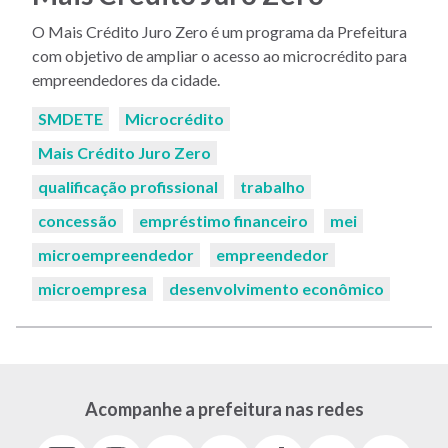
O Mais Crédito Juro Zero é um programa da Prefeitura
com objetivo de ampliar o acesso ao microcrédito para
empreendedores da cidade.
Palavras-
SMDETE
Microcrédito
chaves:
Mais Crédito Juro Zero
qualificação profissional
trabalho
concessão
empréstimo financeiro
mei
microempreendedor
empreendedor
microempresa
desenvolvimento econômico
Acompanhe a prefeitura nas redes
Facebook
Instagram
Youtube
X
Tiktok
LinkedIn
Flickr