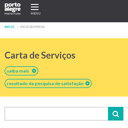
Pular
Expandir/recolher
para
navegação
MENU
o
conteúdo
INÍCIO
MICROEMPRESA
principal
Carta de Serviços
saiba mais
resultado da pesquisa de satisfação