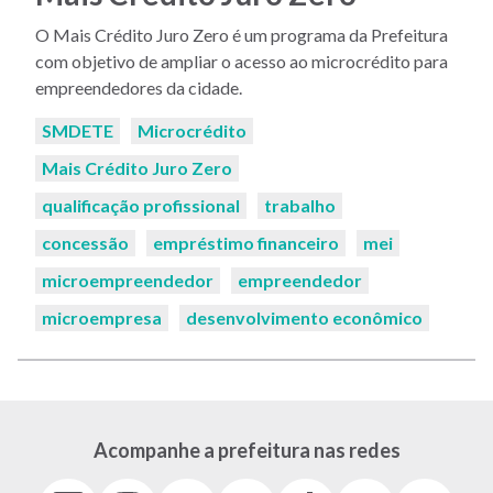
O Mais Crédito Juro Zero é um programa da Prefeitura
com objetivo de ampliar o acesso ao microcrédito para
empreendedores da cidade.
Palavras-
SMDETE
Microcrédito
chaves:
Mais Crédito Juro Zero
qualificação profissional
trabalho
concessão
empréstimo financeiro
mei
microempreendedor
empreendedor
microempresa
desenvolvimento econômico
Acompanhe a prefeitura nas redes
Facebook
Instagram
Youtube
X
Tiktok
LinkedIn
Flickr