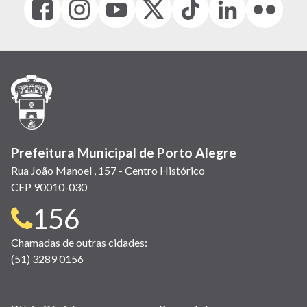
(link
(link
(link
(Antigo
(link
(link
(link
abre
abre
abre
Twitter)
abre
abre
abre
em
em
em
(link
em
em
em
nova
nova
nova
abre
nova
nova
nova
janela)
janela)
janela)
em
janela)
janela)
janela)
nova
janela)
Prefeitura Municipal de Porto Alegre
Rua João Manoel , 157 - Centro Histórico
CEP 90010-030
Telefone
156
para
Chamadas de outras cidades:
(51) 3289 0156
contato: