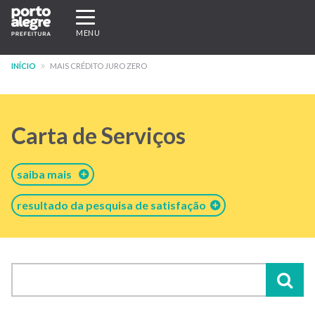
Pular
Expandir/recolher
para
navegação
MENU
o
conteúdo
INÍCIO
MAIS CRÉDITO JURO ZERO
principal
Carta de Serviços
saiba mais
resultado da pesquisa de satisfação