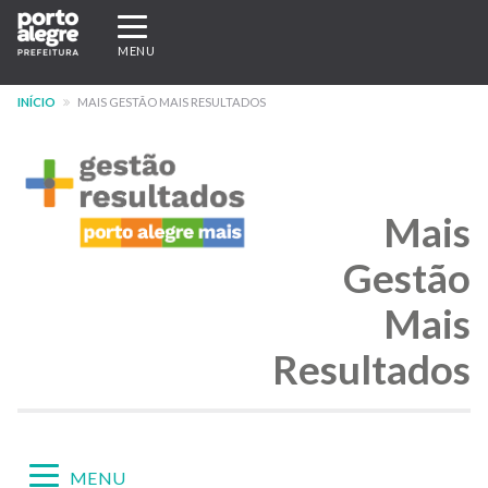
Pular
Expandir/recolher
para
navegação
MENU
o
conteúdo
INÍCIO
MAIS GESTÃO MAIS RESULTADOS
principal
Mais
Gestão
Mais
Resultados
Expandir/recolher
MENU