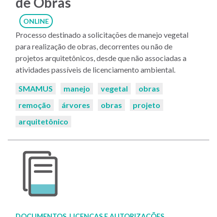
de Obras
ONLINE
Processo destinado a solicitações de manejo vegetal
para realização de obras, decorrentes ou não de
projetos arquitetônicos, desde que não associadas a
atividades passíveis de licenciamento ambiental.
Palavras-
SMAMUS
manejo
vegetal
obras
chaves:
remoção
árvores
obras
projeto
arquitetônico
DOCUMENTOS, LICENÇAS E AUTORIZAÇÕES