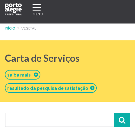
Pular
Expandir/recolher
para
navegação
MENU
o
conteúdo
INÍCIO
VEGETAL
principal
Carta de Serviços
saiba mais
resultado da pesquisa de satisfação