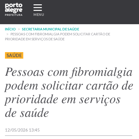
Pular
Expandir/recolher
para
navegação
MENU
o
conteúdo
INÍCIO
SECRETARIA MUNICIPAL DE SAÚDE
principal
PESSOAS COM FIBROMIALGIA PODEM SOLICITAR CARTÃO DE
PRIORIDADE EM SERVIÇOS DE SAÚDE
SAÚDE
Pessoas com fibromialgia
podem solicitar cartão de
prioridade em serviços
de saúde
12/05/2026 13:45