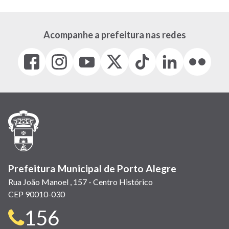
Acompanhe a prefeitura nas redes
Facebook
Instagram
Youtube
X
Tiktok
LinkedIn
Flickr
(link
(link
(link
(Antigo
(link
(link
(link
abre
abre
abre
Twitter)
abre
abre
abre
em
em
em
(link
em
em
em
nova
nova
nova
abre
nova
nova
nova
janela)
janela)
janela)
em
janela)
janela)
janela)
nova
janela)
Prefeitura Municipal de Porto Alegre
Rua João Manoel , 157 - Centro Histórico
CEP 90010-030
Telefone
156