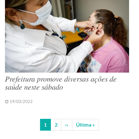
Prefeitura promove diversas ações de
saúde neste sábado
19/03/2022
Página
1
Página
2
Próxima
››
Última
Última »
Paginação
atual
página
página