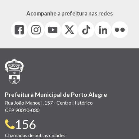
Acompanhe a prefeitura nas redes
Facebook
Instagram
Youtube
X
Tiktok
LinkedIn
Flickr
(link
(link
(link
(Antigo
(link
(link
(link
abre
abre
abre
Twitter)
abre
abre
abre
em
em
em
(link
em
em
em
nova
nova
nova
abre
nova
nova
nova
janela)
janela)
janela)
em
janela)
janela)
janela)
nova
janela)
Prefeitura Municipal de Porto Alegre
Rua João Manoel , 157 - Centro Histórico
CEP 90010-030
Telefone
156
para
Chamadas de outras cidades: