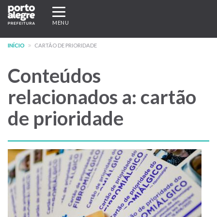
Pular
Expandir/recolher
para
navegação
MENU
o
conteúdo
INÍCIO
CARTÃO DE PRIORIDADE
principal
Conteúdos
relacionados a: cartão
de prioridade