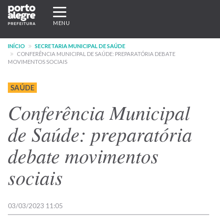
Pular
Expandir/recolher
para
navegação
MENU
o
conteúdo
INÍCIO
SECRETARIA MUNICIPAL DE SAÚDE
principal
CONFERÊNCIA MUNICIPAL DE SAÚDE: PREPARATÓRIA DEBATE
MOVIMENTOS SOCIAIS
SAÚDE
Conferência Municipal
de Saúde: preparatória
debate movimentos
sociais
03/03/2023 11:05