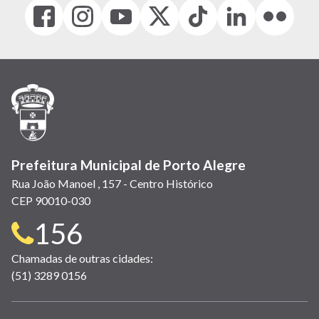
Facebook
Instagram
Youtube
X
Tiktok
LinkedIn
Flickr
(link
(link
(link
(Antigo
(link
(link
(link
abre
abre
abre
Twitter)
abre
abre
abre
em
em
em
(link
em
em
em
nova
nova
nova
abre
nova
nova
nova
janela)
janela)
janela)
em
janela)
janela)
janela)
nova
janela)
Prefeitura Municipal de Porto Alegre
Rua João Manoel , 157 - Centro Histórico
CEP 90010-030
Telefone
156
para
Chamadas de outras cidades:
(51) 3289 0156
contato: