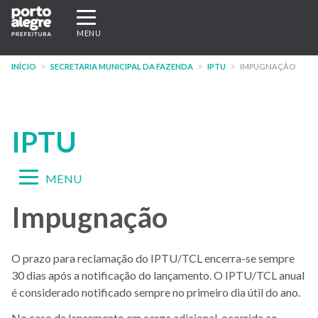
Pular
Expandir/recolher
para
navegação
MENU
o
conteúdo
INÍCIO
SECRETARIA MUNICIPAL DA FAZENDA
IPTU
IMPUGNAÇÃO
principal
IPTU
Expandir/recolher
MENU
navegação
Impugnação
Menu
-
IPTU
O prazo para reclamação do IPTU/TCL encerra-se sempre
30 dias após a notificação do lançamento. O IPTU/TCL anual
-
é considerado notificado sempre no primeiro dia útil do ano.
Novo
No caso de lançamento em carga adicional, ocorrida ao