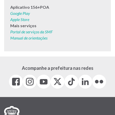
Aplicativo 156+POA
Google Play
Apple Store
Mais serviços
Portal de serviços da SMF
Manual de orientações
Acompanhe a prefeitura nas redes
Facebook
Instagram
Youtube
X
Tiktok
LinkedIn
Flickr
(link
(link
(link
(Antigo
(link
(link
(link
abre
abre
abre
Twitter)
abre
abre
abre
em
em
em
(link
em
em
em
nova
nova
nova
abre
nova
nova
nova
janela)
janela)
janela)
em
janela)
janela)
janela)
nova