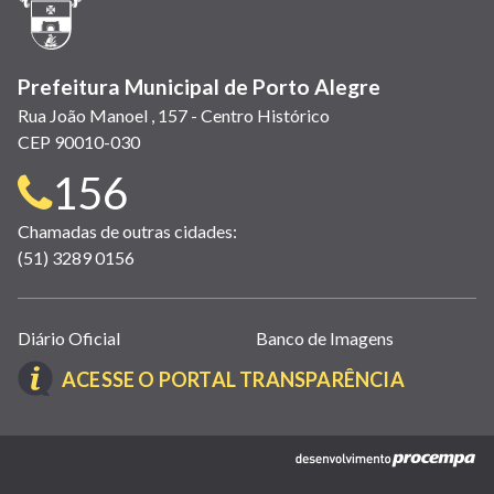
janela)
Prefeitura Municipal de Porto Alegre
Rua João Manoel , 157 - Centro Histórico
CEP 90010-030
Telefone
156
para
Chamadas de outras cidades:
(51) 3289 0156
contato:
Links
Diário Oficial
Banco de Imagens
úteis
(LINK
ACESSE O PORTAL TRANSPARÊNCIA
(abrem
ABRE
em
EM
nova
(link
NOVA
janela)
abre