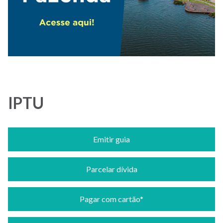
site
IPTU
Emitir guia
Parcelar dívida
Pagar com cartão*