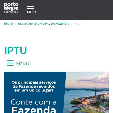
Pular
Expandir/recolher
para
navegação
MENU
o
conteúdo
INÍCIO
SECRETARIA MUNICIPAL DA FAZENDA
IPTU
principal
IPTU
Expandir/recolher
MENU
navegação
Menu
-
IPTU
-
Novo