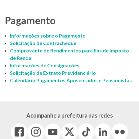
Pagamento
Informações sobre o Pagamento
Solicitação de Contracheque
Comprovante de Rendimentos para fins de Imposto
de Renda
Informações de Consignações
Solicitação de Extrato Previdenciário
Calendário Pagamentos Aposentados e Pensionistas
Acompanhe a prefeitura nas redes
Facebook
Instagram
Youtube
X
Tiktok
LinkedIn
Flickr
(link
(link
(link
(Antigo
(link
(link
(link