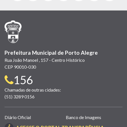
abre
abre
abre
Twitter)
abre
abre
abre
em
em
em
(link
em
em
em
nova
nova
nova
abre
nova
nova
nova
janela)
janela)
janela)
em
janela)
janela)
janela)
nova
janela)
Prefeitura Municipal de Porto Alegre
Rua João Manoel , 157 - Centro Histórico
CEP 90010-030
Telefone
156
para
Chamadas de outras cidades:
(51) 3289 0156
contato:
Links
Diário Oficial
Banco de Imagens
úteis