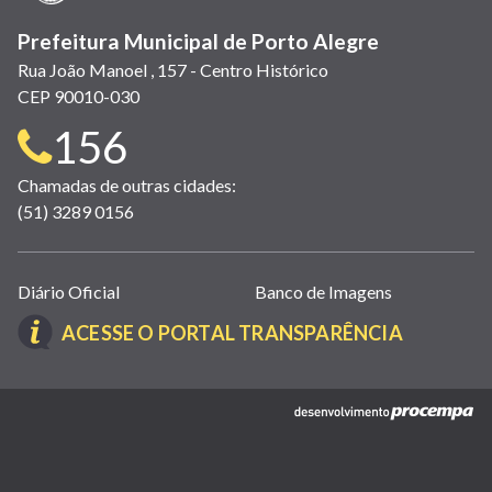
Prefeitura Municipal de Porto Alegre
Rua João Manoel , 157 - Centro Histórico
CEP 90010-030
Telefone
156
para
Chamadas de outras cidades:
(51) 3289 0156
contato:
Links
Diário Oficial
Banco de Imagens
úteis
(LINK
ACESSE O PORTAL TRANSPARÊNCIA
(abrem
ABRE
em
EM
nova
(link
NOVA
janela)
abre
JANELA)
em