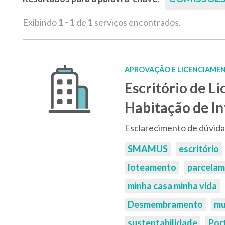
Exibindo
1 - 1
de
1
serviços encontrados.
APROVAÇÃO E LICENCIAMEN
Escritório de 
Habitação de In
Esclarecimento de dúvida
Palavras-
SMAMUS
escritório
chaves:
loteamento
parcela
minha casa minha vida
Desmembramento
mu
sustentabilidade
Por