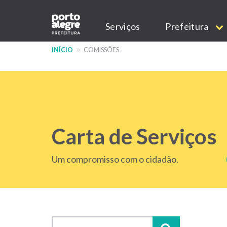
Pular
Main
para
Serviços
Prefeitura
o
navigation
conteúdo
INÍCIO
COMISSÕES
principal
Carta de Serviços
Um compromisso com o cidadão.