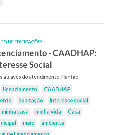
TO DE EDIFICAÇÕES
Licenciamento - CAADHAP:
teresse Social
s através do atendimento Plantão.
licenciamento
CAADHAP
mento
habitação
interesse social
minha casa
minha vida
Casa
nicipal
meio
ambiente
tal de Licenciamento