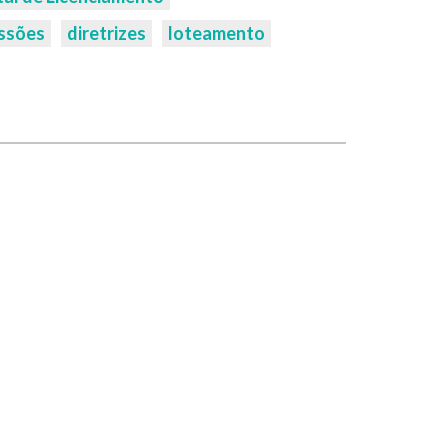
ssões
diretrizes
loteamento