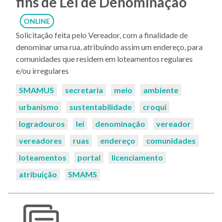
fins de Lei de Denominação
ONLINE
Solicitação feita pelo Vereador, com a finalidade de
denominar uma rua, atribuindo assim um endereço, para
comunidades que residem em loteamentos regulares
e/ou irregulares
Palavras-
SMAMUS
secretaria
meio
ambiente
chaves:
urbanismo
sustentabilidade
croqui
logradouros
lei
denominação
vereador
vereadores
ruas
endereço
comunidades
loteamentos
portal
licenciamento
atribuição
SMAMS