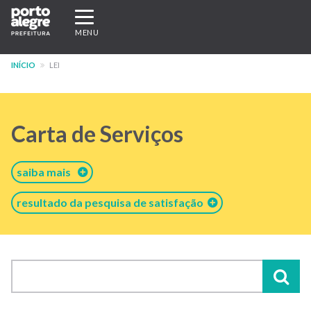
Pular
Expandir/recolher
para
navegação
MENU
o
conteúdo
INÍCIO
LEI
principal
Carta de Serviços
saiba mais
resultado da pesquisa de satisfação