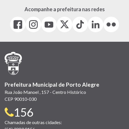
Acompanhe a prefeitura nas redes
Facebook
Instagram
Youtube
X
Tiktok
LinkedIn
Flickr
(link
(link
(link
(Antigo
(link
(link
(link
abre
abre
abre
Twitter)
abre
abre
abre
em
em
em
(link
em
em
em
nova
nova
nova
abre
nova
nova
nova
janela)
janela)
janela)
em
janela)
janela)
janela)
nova
janela)
Prefeitura Municipal de Porto Alegre
Rua João Manoel , 157 - Centro Histórico
CEP 90010-030
Telefone
156
para
Chamadas de outras cidades: