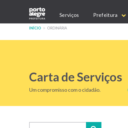
Pular
Main
para
Serviços
Prefeitura
o
navigation
conteúdo
INÍCIO
ORDINÁRIA
principal
Carta de Serviços
Um compromisso com o cidadão.