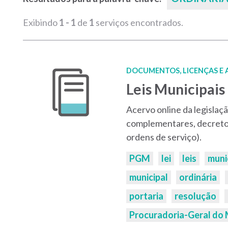
Exibindo
1 - 1
de
1
serviços encontrados.
DOCUMENTOS, LICENÇAS E
Leis Municipais
Acervo online da legislação
complementares, decretos,
ordens de serviço).
Palavras-
PGM
lei
leis
muni
chaves:
municipal
ordinária
portaria
resolução
Procuradoria-Geral do 