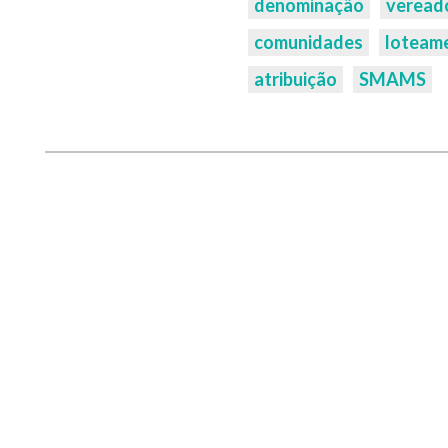
denominação
veread
comunidades
loteam
atribuição
SMAMS