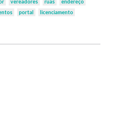
or
vereadores
ruas
endereço
entos
portal
licenciamento