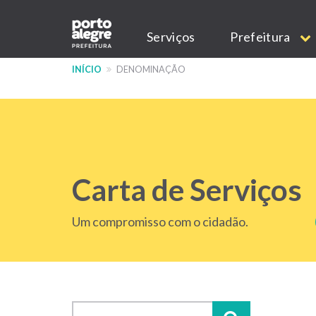
Pular
Main
para
Serviços
Prefeitura
o
navigation
conteúdo
INÍCIO
DENOMINAÇÃO
principal
Carta de Serviços
Um compromisso com o cidadão.