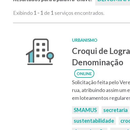
Exibindo
1 - 1
de
1
serviços encontrados.
URBANISMO
Croqui de Logra
Denominação
ONLINE
Solicitação feita pelo Ve
rua, atribuindo assim um
em loteamentos regulares
Palavras-
SMAMUS
secretaria
chaves:
sustentabilidade
cro