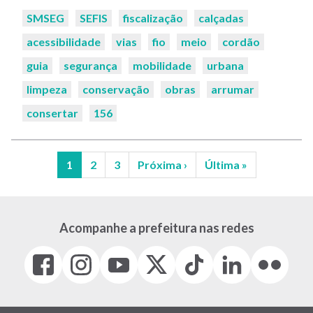
Palavras-
SMSEG
SEFIS
fiscalização
calçadas
chaves:
acessibilidade
vias
fio
meio
cordão
guia
segurança
mobilidade
urbana
limpeza
conservação
obras
arrumar
consertar
156
Página
1
Página
2
Página
3
Próxima
Próxima ›
Última
Última »
atual
página
página
Paginação
Acompanhe a prefeitura nas redes
Facebook
Instagram
Youtube
X
Tiktok
LinkedIn
Flickr
(link
(link
(link
(Antigo
(link
(link
(link
abre
abre
abre
Twitter)
abre
abre
abre
em
em
em
(link
em
em
em