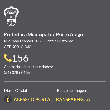
nova
nova
nova
abre
nova
nova
nova
janela)
janela)
janela)
em
janela)
janela)
janela)
nova
janela)
Prefeitura Municipal de Porto Alegre
Rua João Manoel , 157 - Centro Histórico
CEP 90010-030
Telefone
156
para
Chamadas de outras cidades:
(51) 3289 0156
contato:
Links
Diário Oficial
Banco de Imagens
úteis
(LINK
ACESSE O PORTAL TRANSPARÊNCIA
(abrem
ABRE
em