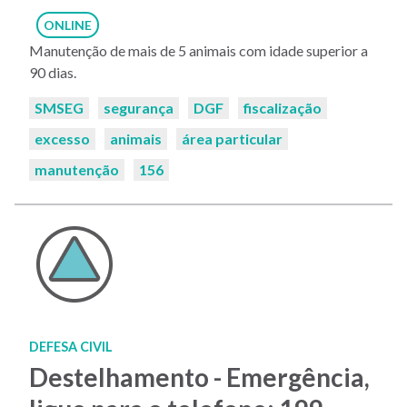
ONLINE
Manutenção de mais de 5 animais com idade superior a
90 dias.
Palavras-
SMSEG
segurança
DGF
fiscalização
chaves:
excesso
animais
área particular
manutenção
156
DEFESA CIVIL
Destelhamento - Emergência,