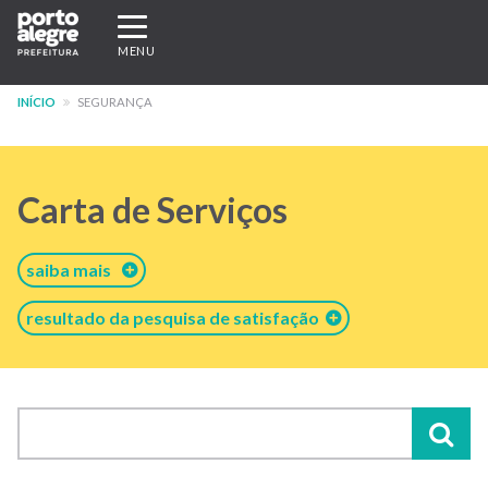
Pular
Expandir/recolher
para
navegação
MENU
o
conteúdo
INÍCIO
SEGURANÇA
principal
Carta de Serviços
saiba mais
resultado da pesquisa de satisfação