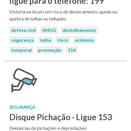
ligue para o telefone: 199
Vistoria no local com risco de deslocamento, queda ou
quebra de telhas ou telhados
Palavras-
defesa civil
SMGG
destelhamento
chaves:
segurança
telha
risco
acidente
temporal
prevenção
156
SEGURANÇA
Disque Pichação - Ligue 153
Denúncias de pichações e depredações