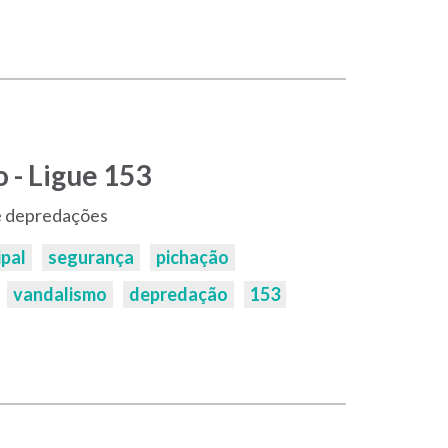
 - Ligue 153
e depredações
ipal
segurança
pichação
vandalismo
depredação
153