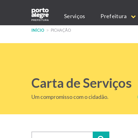
Pular
Main
para
Serviços
Prefeitura
o
navigation
conteúdo
INÍCIO
PICHAÇÃO
principal
Carta de Serviços
Um compromisso com o cidadão.