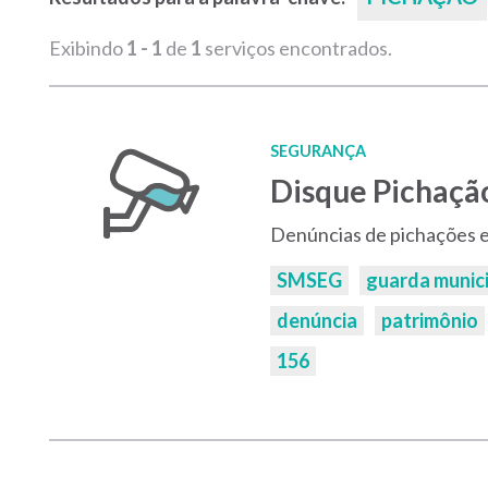
Exibindo
1 - 1
de
1
serviços encontrados.
SEGURANÇA
Disque Pichação
Denúncias de pichações 
Palavras-
SMSEG
guarda munic
chaves:
denúncia
patrimônio
156