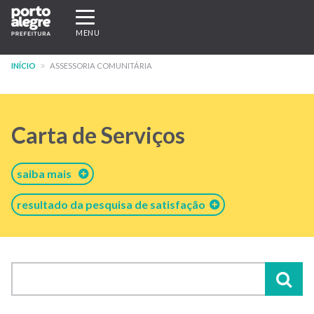
Pular
Expandir/recolher
para
navegação
MENU
o
conteúdo
INÍCIO
ASSESSORIA COMUNITÁRIA
principal
Carta de Serviços
saiba mais
resultado da pesquisa de satisfação