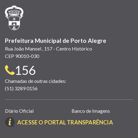
nova
nova
nova
abre
nova
nova
nova
janela)
janela)
janela)
em
janela)
janela)
janela)
nova
janela)
Prefeitura Municipal de Porto Alegre
Rua João Manoel , 157 - Centro Histórico
CEP 90010-030
Telefone
156
para
Chamadas de outras cidades:
(51) 3289 0156
contato:
Links
Diário Oficial
Banco de Imagens
úteis
(LINK
ACESSE O PORTAL TRANSPARÊNCIA
(abrem
ABRE
em