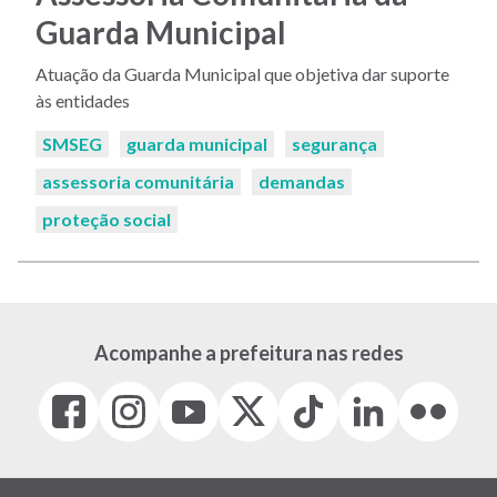
Guarda Municipal
Atuação da Guarda Municipal que objetiva dar suporte
às entidades
Palavras-
SMSEG
guarda municipal
segurança
chaves:
assessoria comunitária
demandas
proteção social
Acompanhe a prefeitura nas redes
Facebook
Instagram
Youtube
X
Tiktok
LinkedIn
Flickr
(link
(link
(link
(Antigo
(link
(link
(link
abre
abre
abre
Twitter)
abre
abre
abre
em
em
em
(link
em
em
em