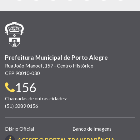
abre
abre
abre
Twitter)
abre
abre
abre
em
em
em
(link
em
em
em
nova
nova
nova
abre
nova
nova
nova
janela)
janela)
janela)
em
janela)
janela)
janela)
nova
janela)
Prefeitura Municipal de Porto Alegre
Rua João Manoel , 157 - Centro Histórico
CEP 90010-030
Telefone
156
para
Chamadas de outras cidades:
(51) 3289 0156
contato:
Links
Diário Oficial
Banco de Imagens
úteis