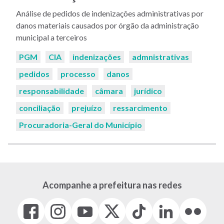
Análise de pedidos de indenizações administrativas por
danos materiais causados por órgão da administração
municipal a terceiros
Palavras-
PGM
CIA
indenizações
admnistrativas
chaves:
pedidos
processo
danos
responsabilidade
câmara
jurídico
conciliação
prejuízo
ressarcimento
Procuradoria-Geral do Município
Acompanhe a prefeitura nas redes
Facebook
Instagram
Youtube
X
Tiktok
LinkedIn
Flickr
(link
(link
(link
(Antigo
(link
(link
(link