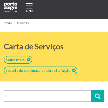
Pular
Expandir/recolher
para
navegação
MENU
o
conteúdo
INÍCIO
PREJUÍZO
principal
Carta de Serviços
saiba mais
resultado da pesquisa de satisfação