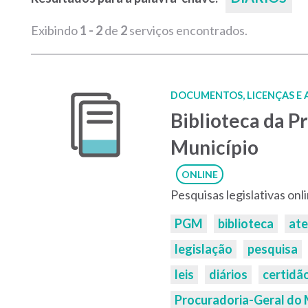
Exibindo
1 - 2
de
2
serviços encontrados.
DOCUMENTOS, LICENÇAS E
Biblioteca da P
Município
ONLINE
Pesquisas legislativas onl
Palavras-
PGM
biblioteca
at
chaves:
legislação
pesquisa
leis
diários
certidã
Procuradoria-Geral do 