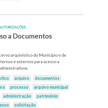
 AUTORIZAÇÕES
sso a Documentos
cervo arquivístico do Município e de
nternos e externos para acesso a
dministrativos.
stico
arquivo
documentos
ura
processo
arquivo municipal
administração
patrimônio
esso
solicitação