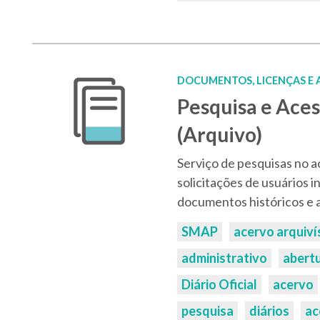
DOCUMENTOS, LICENÇAS E
Pesquisa e Ace
(Arquivo)
Serviço de pesquisas no a
solicitações de usuários i
documentos históricos e a
Palavras-
SMAP
acervo arquiví
chaves:
administrativo
abert
Diário Oficial
acervo
pesquisa
diários
ac