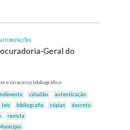
 AUTORIZAÇÕES
rocuradoria-Geral do
ine e no acervo bibliográfico
endimento
cidadão
autenticação
leis
bibliografia
cópias
decreto
o
revista
Município