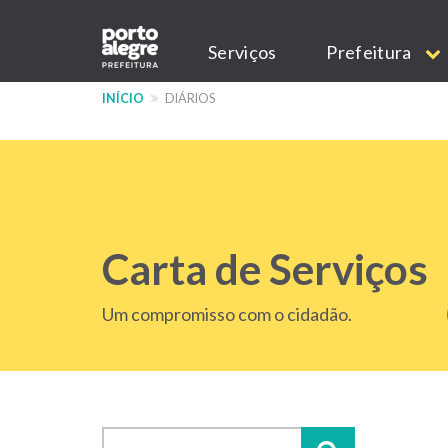
Pular
Main
para
Serviços
Prefeitura
o
navigation
conteúdo
INÍCIO
DIÁRIOS
principal
Carta de Serviços
Um compromisso com o cidadão.