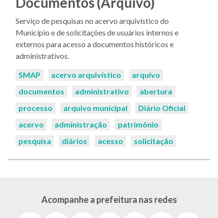
Documentos (Arquivo)
Serviço de pesquisas no acervo arquivístico do
Município e de solicitações de usuários internos e
externos para acesso a documentos históricos e
administrativos.
Palavras-
SMAP
acervo arquivístico
arquivo
chaves:
documentos
administrativo
abertura
processo
arquivo municipal
Diário Oficial
acervo
administração
patrimônio
pesquisa
diários
acesso
solicitação
Acompanhe a prefeitura nas redes
Facebook
Instagram
Youtube
X
Tiktok
LinkedIn
Flickr