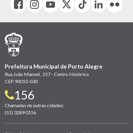
(link
(link
(link
(Antigo
(link
(link
(link
abre
abre
abre
Twitter)
abre
abre
abre
em
em
em
(link
em
em
em
nova
nova
nova
abre
nova
nova
nova
janela)
janela)
janela)
em
janela)
janela)
janela)
nova
janela)
Prefeitura Municipal de Porto Alegre
Rua João Manoel , 157 - Centro Histórico
CEP 90010-030
Telefone
156
para
Chamadas de outras cidades:
(51) 3289 0156
contato: