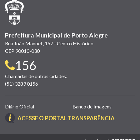
janela)
janela)
janela)
em
janela)
janela)
janela)
nova
janela)
Prefeitura Municipal de Porto Alegre
Rua João Manoel , 157 - Centro Histórico
CEP 90010-030
Telefone
156
para
Chamadas de outras cidades:
(51) 3289 0156
contato:
Links
Diário Oficial
Banco de Imagens
úteis
(LINK
ACESSE O PORTAL TRANSPARÊNCIA
(abrem
ABRE
em
EM
nova