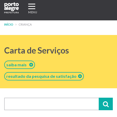
Pular
Expandir/recolher
para
navegação
MENU
o
conteúdo
INÍCIO
CRIANÇA
principal
Carta de Serviços
saiba mais
resultado da pesquisa de satisfação