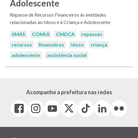
Adolescente
Repasse de Recursos Financeiros às entidades
relacionadas ao Idoso e à Criança e Adolescente
Palavras-
SMAS
COMUI
CMDCA
repasses
chaves:
recursos
financeiros
idoso
criança
adolescente
assistência social
Acompanhe a prefeitura nas redes
Facebook
Instagram
Youtube
X
Tiktok
LinkedIn
Flickr
(link
(link
(link
(Antigo
(link
(link
(link
abre
abre
abre
Twitter)
abre
abre
abre
em
em
em
(link
em
em
em
nova
nova
nova
abre
nova
nova
nova