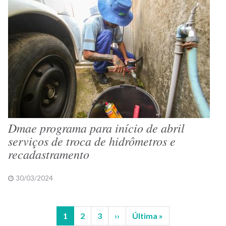
Dmae programa para início de abril
serviços de troca de hidrômetros e
recadastramento
30/03/2024
Página
1
Página
2
Página
3
Próxima
››
Última
Última »
Paginação