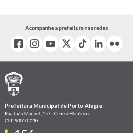
atual
página
página
Acompanhe a prefeitura nas redes
Facebook
Instagram
Youtube
X
Tiktok
LinkedIn
Flickr
(link
(link
(link
(Antigo
(link
(link
(link
abre
abre
abre
Twitter)
abre
abre
abre
em
em
em
(link
em
em
em
nova
nova
nova
abre
nova
nova
nova
janela)
janela)
janela)
em
janela)
janela)
janela)
nova
janela)
Prefeitura Municipal de Porto Alegre
Rua João Manoel , 157 - Centro Histórico
CEP 90010-030