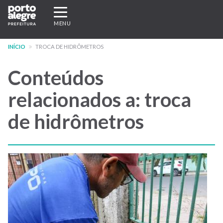
Pular
Expandir/recolher
para
navegação
MENU
o
conteúdo
INÍCIO
TROCA DE HIDRÔMETROS
principal
Conteúdos
relacionados a: troca
de hidrômetros