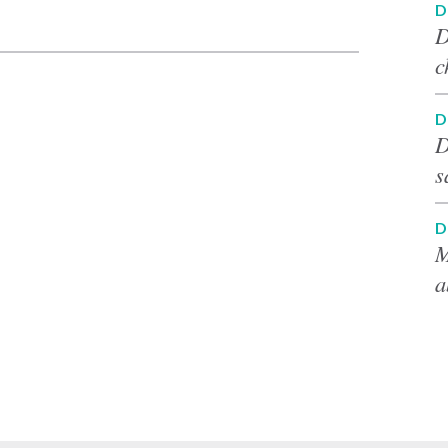
p
D
D
c
D
D
s
D
M
a