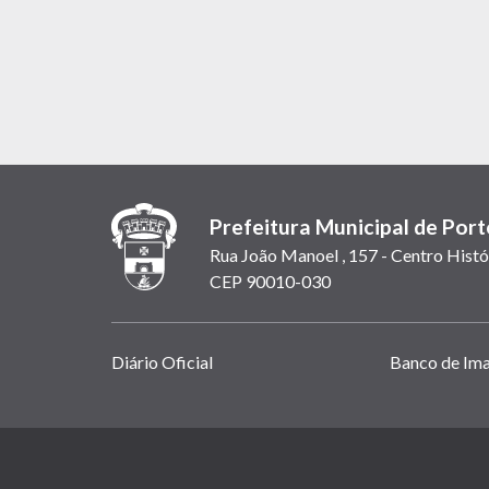
Prefeitura Municipal de Port
Rua João Manoel , 157 - Centro Histó
CEP 90010-030
Links
Diário Oficial
Banco de Im
úteis
(abrem
em
(link
nova
abre