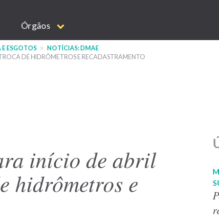
Órgãos
 E ESGOTOS
NOTÍCIAS: DMAE
DE TROCA DE HIDRÔMETROS E RECADASTRAMENTO
Ú
a início de abril
M
de hidrômetros e
S
P
r