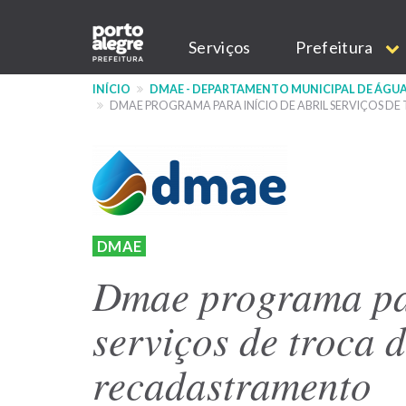
Pular
Main
para
Serviços
Prefeitura
o
navigation
conteúdo
INÍCIO
DMAE - DEPARTAMENTO MUNICIPAL DE ÁGUA
principal
DMAE PROGRAMA PARA INÍCIO DE ABRIL SERVIÇOS 
DMAE
Dmae programa par
serviços de troca 
recadastramento