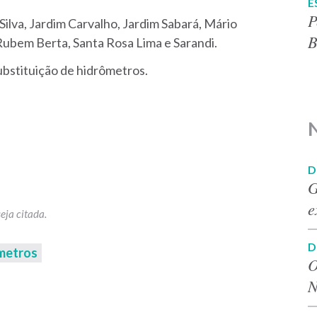
E
P
ilva, Jardim Carvalho, Jardim Sabará, Mário
B
Rubem Berta, Santa Rosa Lima e Sarandi.
ubstituição de hidrômetros.
D
G
e
D
ômetros
O
N