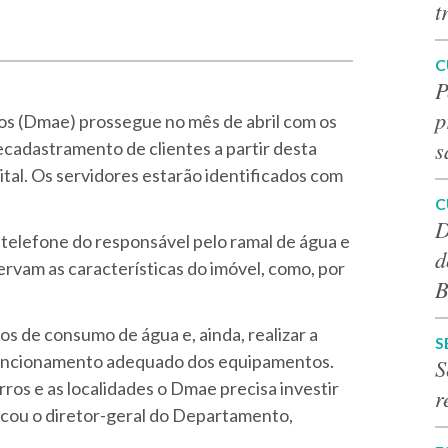
t
C
P
p
s (Dmae) prossegue no mês de abril com os
s
ecadastramento de clientes a partir desta
ital. Os servidores estarão identificados com
.
C
D
 telefone do responsável pelo ramal de água e
d
vam as características do imóvel, como, por
B
s de consumo de água e, ainda, realizar a
S
 funcionamento adequado dos equipamentos.
S
rros e as localidades o Dmae precisa investir
r
licou o diretor-geral do Departamento,