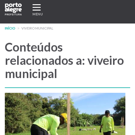
Pular
Expandir/recolher
para
navegação
MENU
o
conteúdo
INÍCIO
VIVEIRO MUNICIPAL
principal
Conteúdos
relacionados a: viveiro
municipal