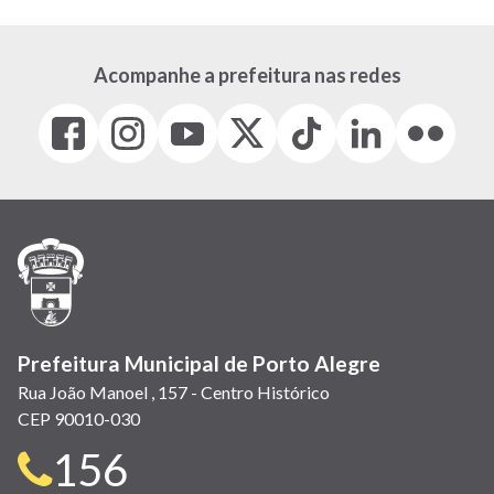
Acompanhe a prefeitura nas redes
Facebook
Instagram
Youtube
X
Tiktok
LinkedIn
Flickr
(link
(link
(link
(Antigo
(link
(link
(link
abre
abre
abre
Twitter)
abre
abre
abre
em
em
em
(link
em
em
em
nova
nova
nova
abre
nova
nova
nova
janela)
janela)
janela)
em
janela)
janela)
janela)
nova
janela)
Prefeitura Municipal de Porto Alegre
Rua João Manoel , 157 - Centro Histórico
CEP 90010-030
Telefone
156