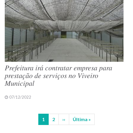
Prefeitura irá contratar empresa para
prestação de serviços no Viveiro
Municipal
07/12/2022
Página
1
Página
2
Próxima
››
Última
Última »
Paginação
atual
página
página