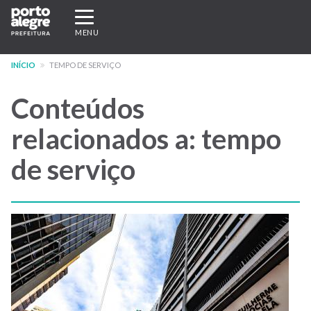
Pular
Expandir/recolher
para
navegação
MENU
o
conteúdo
INÍCIO
TEMPO DE SERVIÇO
principal
Conteúdos
relacionados a: tempo
de serviço