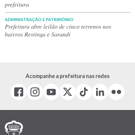
prefeitura
ADMINISTRAÇÃO E PATRIMÔNIO
Prefeitura abre leilão de cinco terrenos nos
bairros Restinga e Sarandi
Acompanhe a prefeitura nas redes
Facebook
Instagram
Youtube
X
Tiktok
LinkedIn
Flickr
(link
(link
(link
(Antigo
(link
(link
(link
abre
abre
abre
Twitter)
abre
abre
abre
em
em
em
(link
em
em
em
nova
nova
nova
abre
nova
nova
nova
janela)
janela)
janela)
em
janela)
janela)
janela)
nova