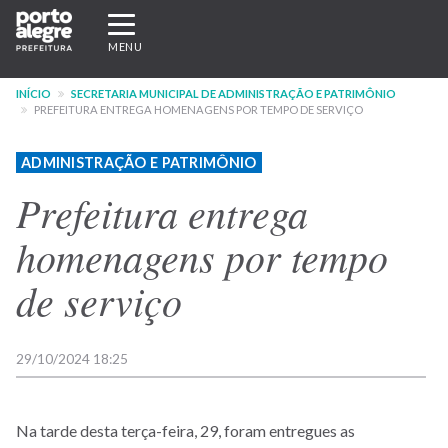
Pular
Expandir/recolher
para
navegação
MENU
o
conteúdo
INÍCIO
SECRETARIA MUNICIPAL DE ADMINISTRAÇÃO E PATRIMÔNIO
principal
PREFEITURA ENTREGA HOMENAGENS POR TEMPO DE SERVIÇO
ADMINISTRAÇÃO E PATRIMÔNIO
Prefeitura entrega
homenagens por tempo
de serviço
29/10/2024 18:25
Na tarde desta terça-feira, 29, foram entregues as