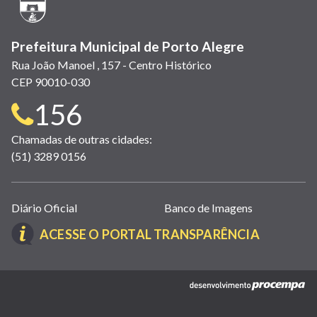
janela)
Prefeitura Municipal de Porto Alegre
Rua João Manoel , 157 - Centro Histórico
CEP 90010-030
Telefone
156
para
Chamadas de outras cidades:
(51) 3289 0156
contato:
Links
Diário Oficial
Banco de Imagens
úteis
(LINK
ACESSE O PORTAL TRANSPARÊNCIA
(abrem
ABRE
em
EM
nova
(link
NOVA
janela)
abre
JANELA)