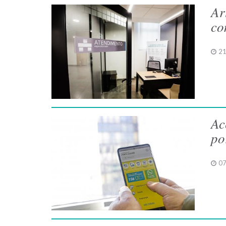
Ar
co
21
Ac
po
07