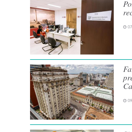
Po
re
07
Fa
pr
Ca
09