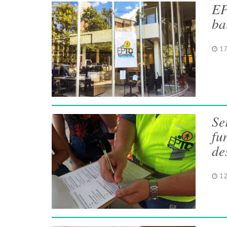
EP
ba
17
Se
fu
de
12