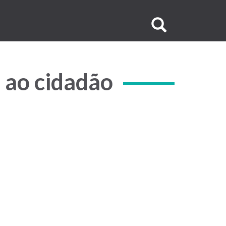
Buscar
no
site
 ao cidadão