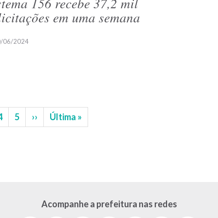
stema 156 recebe 37,2 mil
licitações em uma semana
/06/2024
na
Página
4
Página
5
Próxima
››
Última
Última »
página
página
Acompanhe a prefeitura nas redes