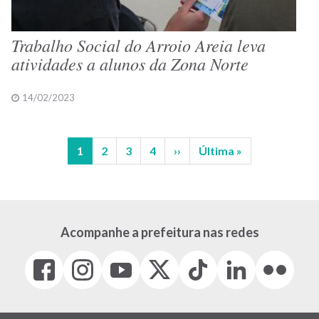
Trabalho Social do Arroio Areia leva
atividades a alunos da Zona Norte
14/02/2023
Página
1
Página
2
Página
3
Página
4
Próxima
››
Última
Última »
Paginação
atual
página
página
Acompanhe a prefeitura nas redes
Facebook
Instagram
Youtube
X
Tiktok
LinkedIn
Flickr
(link
(link
(link
(Antigo
(link
(link
(link
abre
abre
abre
Twitter)
abre
abre
abre
em
em
em
(link
em
em
em