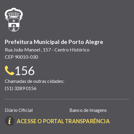
nova
nova
nova
abre
nova
nova
nova
janela)
janela)
janela)
em
janela)
janela)
janela)
nova
janela)
Prefeitura Municipal de Porto Alegre
Rua João Manoel , 157 - Centro Histórico
CEP 90010-030
Telefone
156
para
Chamadas de outras cidades:
(51) 3289 0156
contato:
Links
Diário Oficial
Banco de Imagens
úteis
(LINK
ACESSE O PORTAL TRANSPARÊNCIA
(abrem
ABRE
em